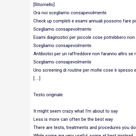
[Ritornello]
Ora noi scegliamo consapevolmente
Check up completi e esami annuali possono fare p
Scegliamo consapevolmente
Esami diagnostici per piccole cose potrebbero non di
Scegliamo consapevolmente
Antibiotici per un raffreddore non faranno altro se
Scegliamo consapevolmente
Uno screening di routine per molte cose è spesso 
[.....]
Testo originale
It might seem crazy what I'm about to say
Less is more can often be the best way
There are tests, treatments and procedures you don
While some are very useful, some at best mislead