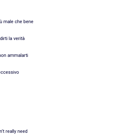
iù male che bene
rti la verità
 non ammalarti
eccessivo
't really need