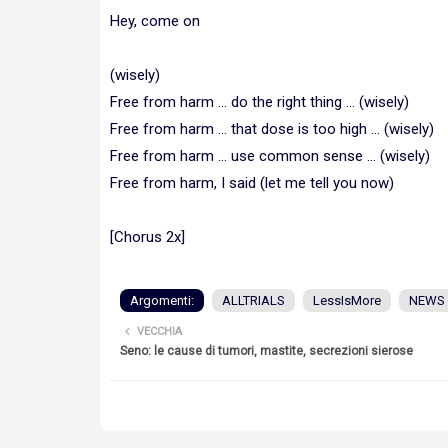
Hey, come on
(wisely)
Free from harm ... do the right thing ... (wisely)
Free from harm ... that dose is too high ... (wisely)
Free from harm ... use common sense ... (wisely)
Free from harm, I said (let me tell you now)
[Chorus 2x]
Argomenti:
ALLTRIALS
LessIsMore
NEWS
VECCHIA
Seno: le cause di tumori, mastite, secrezioni sierose