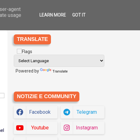
user-agent
Ago
6
che
Eziologia
Siti
Translate
2026
rate usage
LEARN MORE
GOT IT
TRANSLATE
Powered by
Translate
NOTIZIE E COMMUNITY
Facebook
Telegram
Youtube
Instagram
el