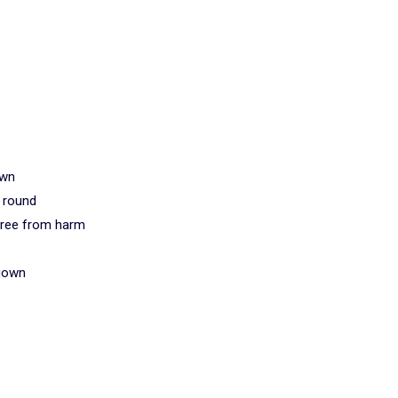
own
d round
- free from harm
 gown