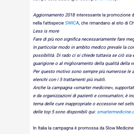
Aggiornamento 2018
: interessante la promozione d
nella fattispecie
SWICA
, che rimandano al sito di C
Less is more
Fare di più non significa necessariamente fare meg
In particolar modo in ambito medico prevale la co
possibilità. Di rado ci si chiede tuttavia se ciò si
guarigione o al miglioramento della qualità della v
Per questo motivo sono sempre più numerose le az
elenchi con i 5 trattamenti più inutili.
Anche la campagna «smarter medicine», supportata
e da organizzazioni di pazienti e consumatori, è in
tema delle cure inappropriate o eccessive nel setto
delle top 5 sono disponibili qui:
smartermedicine.
In Italia la campagna è promossa da Slow Medicine