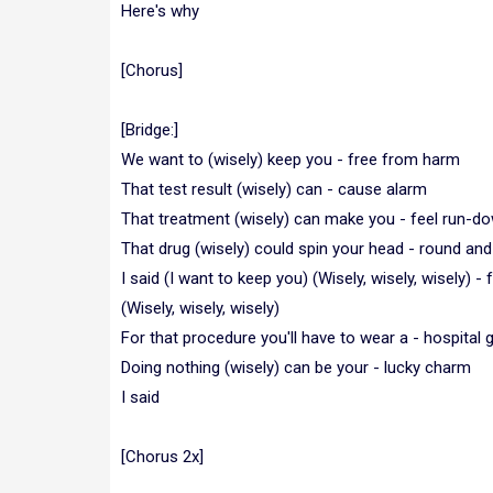
Here's why
[Chorus]
[Bridge:]
We want to (wisely) keep you - free from harm
That test result (wisely) can - cause alarm
That treatment (wisely) can make you - feel run-d
That drug (wisely) could spin your head - round an
I said (I want to keep you) (Wisely, wisely, wisely) 
(Wisely, wisely, wisely)
For that procedure you'll have to wear a - hospital
Doing nothing (wisely) can be your - lucky charm
I said
[Chorus 2x]