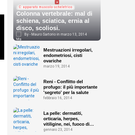
C: apparato muscolo-scheletrico
Colonna vertebrale: mal di
schiena, sciatica, ernia al
disco, scoliosi.
Mauro Sartorio
marzo 13, 2014
Mestruazioni irregolari,
endometriosi, cisti
ovariche
marzo 19, 2014
Reni - Conflitto del
profugo: il più importante
'segreto' per la salute
febbraio 16, 2014
La pelle: dermatiti,
orticaria, herpes,
vitiligine, nei, fuoco di
Sant'Antonio ecc.
gennaio 23, 2014