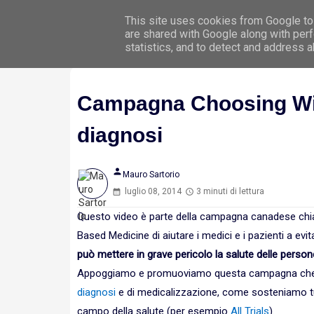
This site uses cookies from Google to 
Hom
are shared with Google along with perf
statistics, and to detect and address 
Campagna Choosing Wis
diagnosi
person
Mauro Sartorio
luglio 08, 2014
3 minuti di lettura
Questo video è parte della campagna canadese ch
Based Medicine di aiutare i medici e i pazienti a evit
può mettere in grave pericolo la salute delle person
Appoggiamo e promuoviamo questa campagna che me
diagnosi
e di medicalizzazione, come sosteniamo tu
campo della salute (per esempio
All Trials
).