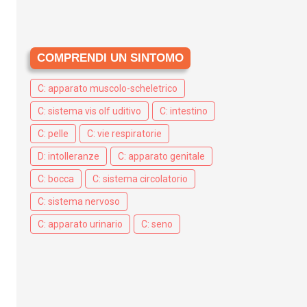
COMPRENDI UN SINTOMO
C: apparato muscolo-scheletrico
C: sistema vis olf uditivo
C: intestino
C: pelle
C: vie respiratorie
D: intolleranze
C: apparato genitale
C: bocca
C: sistema circolatorio
C: sistema nervoso
C: apparato urinario
C: seno