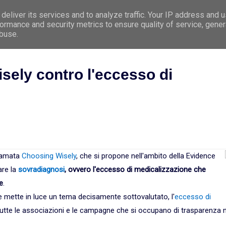
deliver its services and to analyze traffic. Your IP address and 
e
Premessa
Argomenti
Le 5 Leggi Biologi
ormance and security metrics to ensure quality of service, gene
abuse.
ely contro l'eccesso di
iamata
Choosing Wisely
, che si propone nell'ambito della Evidence
are la
sovradiagnosi
, ovvero l'eccesso di medicalizzazione che
e
.
tte in luce un tema decisamente sottovalutato, l'
eccesso di
tte le associazioni e le campagne che si occupano di trasparenza n