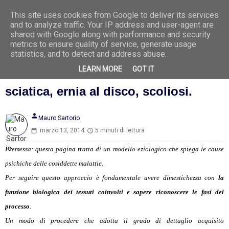
This site uses cookies from Google to deliver its services
Ago
7
and to analyze traffic. Your IP address and user-agent are
2026
shared with Google along with performance and security
metrics to ensure quality of service, generate usage
statistics, and to detect and address abuse.
LEARN MORE
GOT IT
Colonna vertebrale: mal di schiena,
sciatica, ernia al disco, scoliosi.
person
Mauro Sartorio
marzo 13, 2014
5 minuti di lettura
Premessa: questa pagina tratta di un modello eziologico che spiega le cause
psichiche delle cosiddette malattie.
Per seguire questo approccio è fondamentale avere dimestichezza con
la
funzione biologica dei tessuti coinvolti e sapere riconoscere le fasi del
processo
.
Un modo di procedere che adotta il grado di dettaglio acquisito