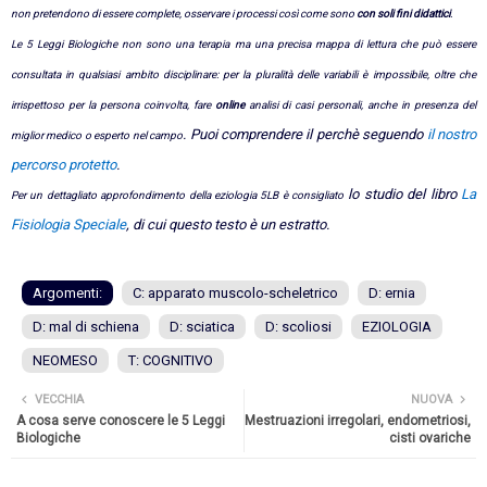
non pretendono di essere complete, osservare i processi così come sono
con soli fini didattici
.
Le 5 Leggi Biologiche non sono una terapia ma una precisa mappa di lettura che può essere
consultata in qualsiasi ambito disciplinare: p
er la pluralità delle variabili è impossibile, oltre che
irrispettoso per la persona coinvolta
, fare
online
analisi di casi personali
, anche in presenza del
. Puoi comprendere il perchè seguendo
il nostro
miglior medico o
esperto nel campo
percorso protetto
.
lo studio del libro
La
Per un dettagliato approfondimento della eziologia 5LB è consigliato
Fisiologia Speciale
, di cui questo testo è un estratto.
Argomenti:
C: apparato muscolo-scheletrico
D: ernia
D: mal di schiena
D: sciatica
D: scoliosi
EZIOLOGIA
NEOMESO
T: COGNITIVO
VECCHIA
NUOVA
A cosa serve conoscere le 5 Leggi
Mestruazioni irregolari, endometriosi,
Biologiche
cisti ovariche