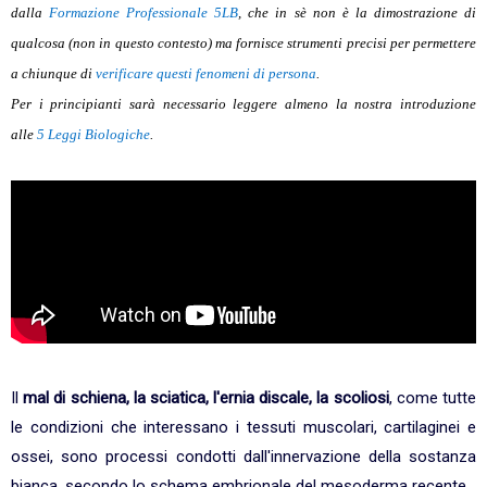
dalla
Formazione Professionale 5LB
, che in sè non è la dimostrazione di
qualcosa (non in questo contesto) ma fornisce strumenti precisi per permettere
a chiunque di
verificare questi fenomeni di persona
.
Per i principianti sarà necessario leggere almeno la nostra introduzione
alle
5 Leggi Biologiche
.
Il
mal di schiena, la sciatica, l'ernia discale, la scoliosi
, come tutte
le condizioni che interessano i tessuti muscolari, cartilaginei e
ossei, sono processi condotti dall'innervazione della sostanza
bianca, secondo lo schema embrionale del mesoderma recente.