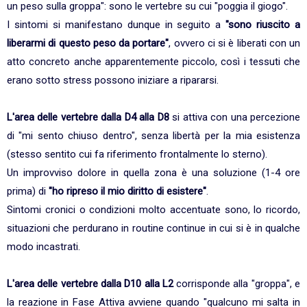
un peso sulla groppa": sono le vertebre su cui "poggia il giogo".
I sintomi si manifestano dunque in seguito a
"sono riuscito a
liberarmi di questo peso da portare"
, ovvero ci si è liberati con un
atto concreto anche apparentemente piccolo, così i tessuti che
erano sotto stress possono iniziare a ripararsi.
L'area delle vertebre dalla D4 alla D8
si attiva con una percezione
di "mi sento chiuso dentro", senza libertà per la mia esistenza
(stesso sentito cui fa riferimento frontalmente lo sterno).
Un improvviso dolore in quella zona è una soluzione (1-4 ore
prima) di
"ho ripreso il mio diritto di esistere"
.
Sintomi cronici o condizioni molto accentuate sono, lo ricordo,
situazioni che perdurano in routine continue in cui si è in qualche
modo incastrati.
L'area delle vertebre dalla D10 alla L2
corrisponde alla "groppa", e
la reazione in Fase Attiva avviene quando "qualcuno mi salta in