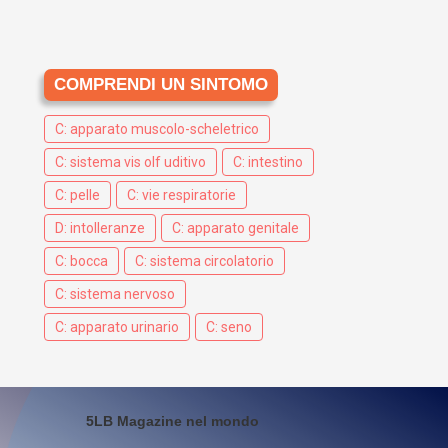
COMPRENDI UN SINTOMO
C: apparato muscolo-scheletrico
C: sistema vis olf uditivo
C: intestino
C: pelle
C: vie respiratorie
D: intolleranze
C: apparato genitale
C: bocca
C: sistema circolatorio
C: sistema nervoso
C: apparato urinario
C: seno
5LB Magazine nel mondo