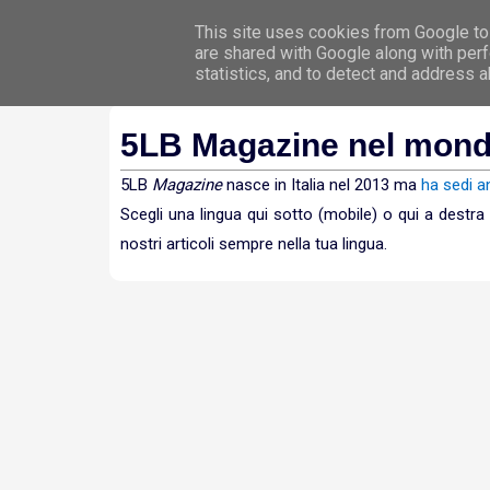
This site uses cookies from Google to 
Hom
are shared with Google along with perf
statistics, and to detect and address 
5LB Magazine nel mon
5LB
Magazine
nasce in Italia nel 2013 ma
ha sedi a
Scegli una lingua qui sotto (mobile) o qui a destr
nostri articoli sempre nella tua lingua.