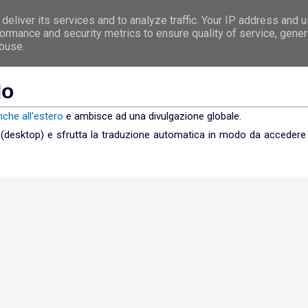
deliver its services and to analyze traffic. Your IP address and 
e
Premessa
Argomenti
Le 5 Leggi Biologi
ormance and security metrics to ensure quality of service, gene
abuse.
do
nche all'estero
e ambisce ad una divulgazione globale.
a (desktop) e sfrutta la traduzione automatica in modo da accedere