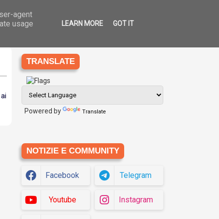
user-agent
Ago
6
che
Eziologia
Siti
Translate
2026
rate usage
LEARN MORE
GOT IT
TRANSLATE
 ai
Powered by
Translate
NOTIZIE E COMMUNITY
Facebook
Telegram
Youtube
Instagram