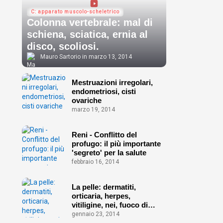
C: apparato muscolo-scheletrico
Colonna vertebrale: mal di
schiena, sciatica, ernia al
disco, scoliosi.
Mauro Sartorio
marzo 13, 2014
Mestruazioni irregolari,
endometriosi, cisti
ovariche
marzo 19, 2014
Reni - Conflitto del
profugo: il più importante
'segreto' per la salute
febbraio 16, 2014
La pelle: dermatiti,
orticaria, herpes,
vitiligine, nei, fuoco di
Sant'Antonio ecc.
gennaio 23, 2014