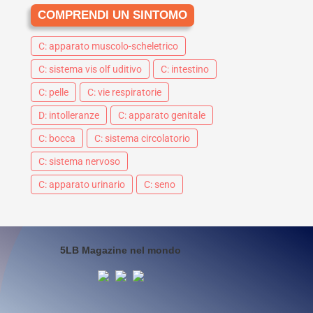
COMPRENDI UN SINTOMO
C: apparato muscolo-scheletrico
C: sistema vis olf uditivo
C: intestino
C: pelle
C: vie respiratorie
D: intolleranze
C: apparato genitale
C: bocca
C: sistema circolatorio
C: sistema nervoso
C: apparato urinario
C: seno
5LB Magazine nel mondo