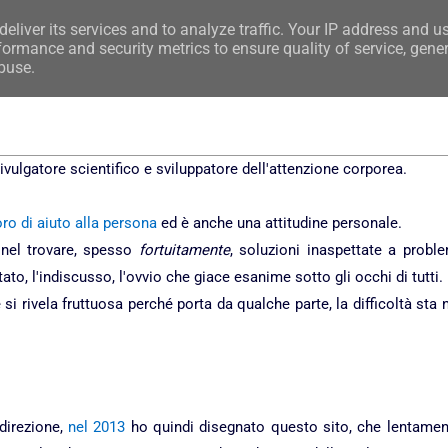
eliver its services and to analyze traffic. Your IP address and u
e
Premessa
Argomenti
Le 5 Leggi Biologic
ormance and security metrics to ensure quality of service, gene
buse.
ivulgatore scientifico e sviluppatore dell'attenzione corporea.
ro di aiuto alla persona
ed è anche una attitudine personale.
 nel trovare, spesso
fortuitamente
, soluzioni inaspettate a proble
o, l'indiscusso, l'ovvio che giace esanime sotto gli occhi di tutti.
 rivela fruttuosa perché porta da qualche parte, la difficoltà sta 
direzione,
nel 2013
ho quindi disegnato questo sito, che lentamen