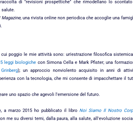
accolta di "revisioni prospettiche" che rimodellano lo scontato
 salute.
 Magazine
, una rivista online non periodica che accoglie una famig
i.
u cui poggio le mie attività sono: un'estrazione filosofica sistemic
5 leggi biologiche
con Simona Cella e Mark Pfister; una formazio
Grinberg
); un approccio nonviolento acquisito in anni di attivi
rienza con la tecnologia, che mi consente di impacchettare il tut
reare uno spazio che agevoli l'emersione del futuro.
e, a marzo 2015 ho pubblicato il libro
Noi Siamo Il Nostro Cor
 me su diversi temi, dalla paura, alla salute, all'evoluzione socia