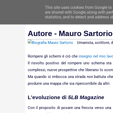
This site uses cookies from Google to d
Hom
are shared with Google along with perf
statistics, and to detect and address a
Autore - Mauro Sartorio
Umanista, scrittore, d
Rompere gli schemi è ciò che
insegno nel mio lavo
Il risvolto positivo del rompere uno schema sta
complessi, nuove prospettive che liberano lo scontat
Ma quando si imbocca una strada non battuta che si
produrre una mappa che sia ripercorribile da altri.
L'evoluzione di
5LB Magazine
Con il proposito di posare una freccia verso una 