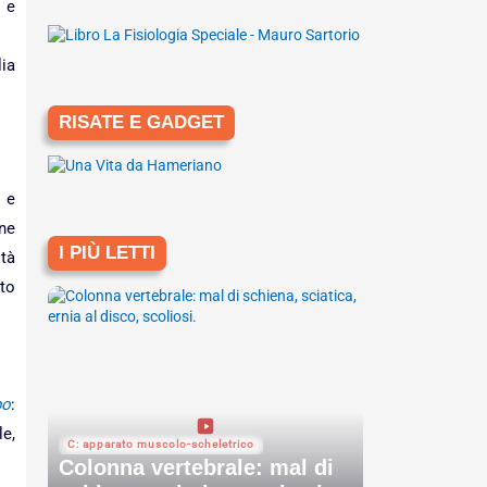
 e
lia
RISATE E GADGET
a e
ne
I PIÙ LETTI
tà
to
po
:
le,
C: apparato muscolo-scheletrico
Colonna vertebrale: mal di