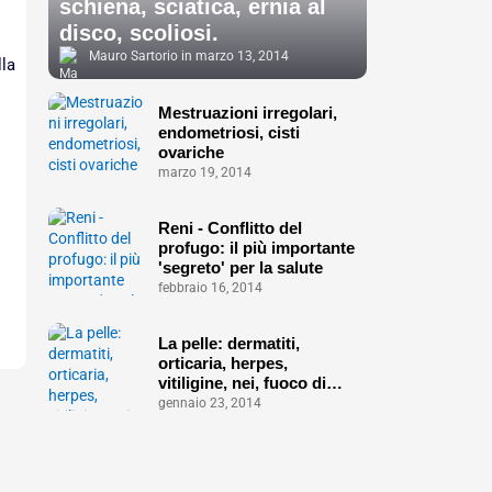
schiena, sciatica, ernia al
disco, scoliosi.
Mauro Sartorio
marzo 13, 2014
la
Mestruazioni irregolari,
endometriosi, cisti
ovariche
marzo 19, 2014
Reni - Conflitto del
profugo: il più importante
'segreto' per la salute
febbraio 16, 2014
La pelle: dermatiti,
orticaria, herpes,
vitiligine, nei, fuoco di
Sant'Antonio ecc.
gennaio 23, 2014