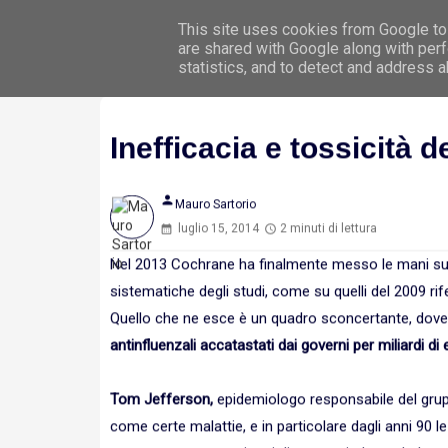
This site uses cookies from Google to 
Hom
are shared with Google along with perf
statistics, and to detect and address 
Inefficacia e tossicità d
person
Mauro Sartorio
luglio 15, 2014
2 minuti di lettura
Nel 2013 Cochrane ha finalmente messo le mani sui
sistematiche degli studi, come su quelli del 2009 rife
Quello che ne esce è un quadro sconcertante, dov
antinfluenzali accatastati dai governi per miliardi d
Tom Jefferson,
epidemiologo responsabile del grupp
come certe malattie, e in particolare dagli anni 90 le