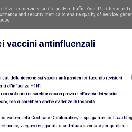
deliver its services and to analyze traffic. Your IP address and 
e
Premessa
Argomenti
Le 5 Leggi Biologi
ormance and security metrics to ensure quality of service, gene
abuse.
ei vaccini antinfluenzali
 dati delle
ricerche sui vaccini anti pandemici
, facendo revisioni
riti all'influenza H1N1.
e
non solo non ci sarebbe alcuna prova di efficacia dei vaccini
i euro, ma ci sarebbero anche evidenze di tossicità
.
o vaccini della Cochrane Collaboration, ci spiega tramite il suo blo
 influenze, vengano ingigantite o addirittura inventate per gonfiare il