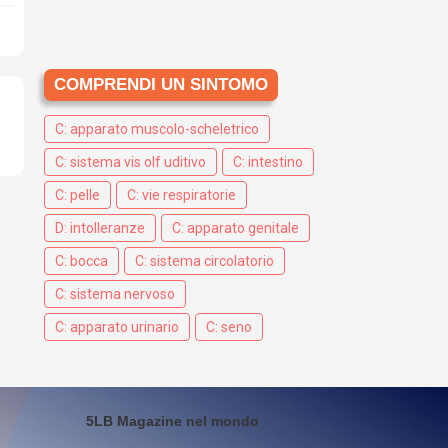
COMPRENDI UN SINTOMO
C: apparato muscolo-scheletrico
C: sistema vis olf uditivo
C: intestino
C: pelle
C: vie respiratorie
D: intolleranze
C: apparato genitale
C: bocca
C: sistema circolatorio
C: sistema nervoso
C: apparato urinario
C: seno
5LB Magazine nel mondo