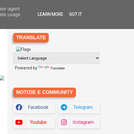
user-agent
Ago
7
che
Eziologia
Siti
Translate
2026
rate usage
LEARN MORE
GOT IT
TRANSLATE
Powered by
Translate
NOTIZIE E COMMUNITY
Facebook
Telegram
g
Youtube
Instagram