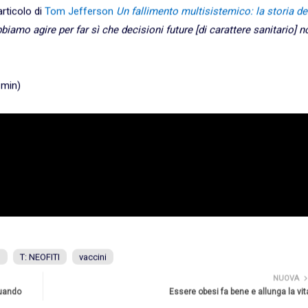
articolo di
Tom Jefferson
Un fallimento multisistemico: la storia de
biamo agire per far sì che decisioni future [di carattere sanitario] n
 min)
S
T: NEOFITI
vaccini
NUOVA
quando
Essere obesi fa bene e allunga la vit