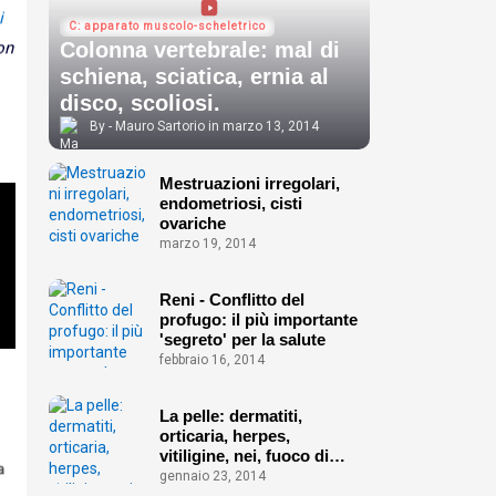
i
C: apparato muscolo-scheletrico
Colonna vertebrale: mal di
on
schiena, sciatica, ernia al
disco, scoliosi.
Mauro Sartorio
marzo 13, 2014
Mestruazioni irregolari,
endometriosi, cisti
ovariche
marzo 19, 2014
Reni - Conflitto del
profugo: il più importante
'segreto' per la salute
febbraio 16, 2014
La pelle: dermatiti,
orticaria, herpes,
vitiligine, nei, fuoco di
a
Sant'Antonio ecc.
gennaio 23, 2014