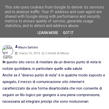
This site uses cookies from Google to deliver its services
Ago
6
and to analyze traffic. Your IP address and user-agent are
2026
shared with Google along with performance and security
metrics to ensure quality of service, generate usage
statistics, and to detect and address abuse.
LEARN MORE
GOT IT
Noi Siamo Il Nostro Corpo - il libro
person
Mauro Sartorio
marzo 10, 2015
2 minuti di lettura
In questo sito cerco di rivisitare da un diverso punto di vista le
notizie quotidiane, in particolare quelle sulla salute.
Anche se il "diverso punto di vista" è in qualche modo esposto e
spiegato, il mezzo di comunicazione
sito internet
è
caratterizzato da una forma disarticolata che non consente di
seguire un filo logico per giungere a una piena comprensione,
necessaria ad integrare princìpi che sono rivoluzionari.