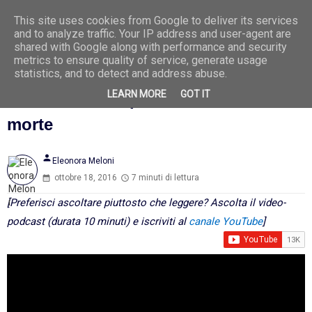
This site uses cookies from Google to deliver its services
Ago
7
and to analyze traffic. Your IP address and user-agent are
2026
shared with Google along with performance and security
metrics to ensure quality of service, generate usage
statistics, and to detect and address abuse.
LEARN MORE
GOT IT
La caccia al colpevole di fronte alla
morte
person
Eleonora Meloni
ottobre 18, 2016
7 minuti di lettura
[Preferisci ascoltare piuttosto che leggere? Ascolta il video-
podcast (durata 10 minuti) e iscriviti al
canale YouTube
]