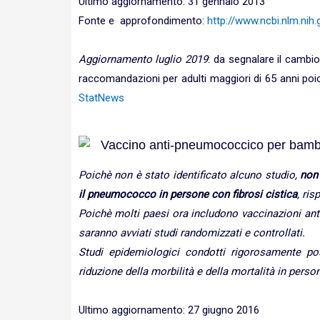
Ultimo aggiornamento: 31 gennaio 2013
Fonte e approfondimento:
http://www.ncbi.nlm.ni
Aggiornamento luglio 2019
: da segnalare il cambio
raccomandazioni per adulti maggiori di 65 anni poich
StatNews
Vaccino anti-pneumococcico per bambini
Poichè non è stato identificato alcuno studio,
non 
il pneumococco in persone con fibrosi cistica
, ris
Poichè molti paesi ora includono vaccinazioni ant
saranno avviati studi randomizzati e controllati.
Studi epidemiologici condotti rigorosamente poss
riduzione della morbilità e della mortalità in person
Ultimo aggiornamento: 27 giugno 2016