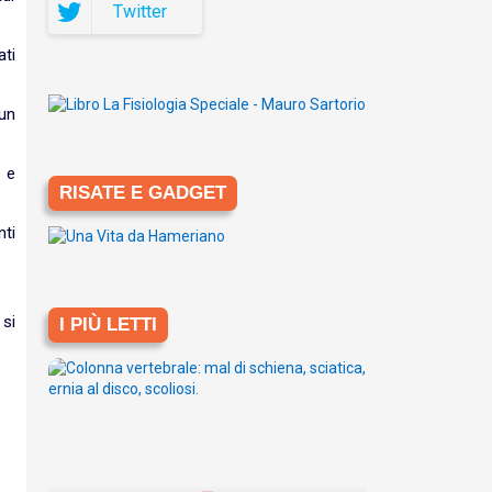
Twitter
ati
 un
 e
RISATE E GADGET
nti
 si
I PIÙ LETTI