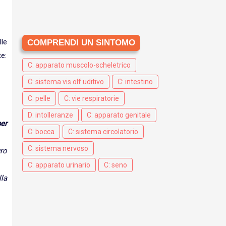
lle
COMPRENDI UN SINTOMO
te:
C: apparato muscolo-scheletrico
C: sistema vis olf uditivo
C: intestino
C: pelle
C: vie respiratorie
D: intolleranze
C: apparato genitale
per
C: bocca
C: sistema circolatorio
C: sistema nervoso
ro
C: apparato urinario
C: seno
la