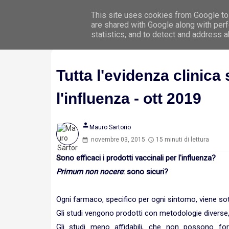
This site uses cookies from Google to 
Hom
are shared with Google along with perf
statistics, and to detect and address 
Tutta l'evidenza clinica s
l'influenza - ott 2019
person
Mauro Sartorio
novembre 03, 2015
15 minuti di lettura
Sono efficaci i prodotti vaccinali per l'influenza?
Primum non nocere
: sono sicuri?
Ogni farmaco, specifico per ogni sintomo, viene sot
Gli studi vengono prodotti con metodologie diverse, 
Gli studi meno affidabili, che non possono for