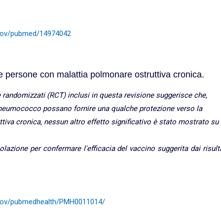
h.gov/pubmed/14974042
le persone con malattia polmonare ostruttiva cronica.
 e randomizzati (RCT) inclusi in questa revisione suggerisce che,
l pneumococco possano fornire una qualche protezione verso la
iva cronica, nessun altro effetto significativo è stato mostrato su
lazione per confermare l'efficacia del vaccino suggerita dai risult
h.gov/pubmedhealth/PMH0011014/