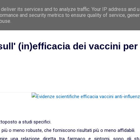
deliver its services and to analyze traffic. Your IP address and 
e
Premessa
Argomenti
Le 5 Leggi Biologi
ormance and security metrics to ensure quality of service, gene
abuse.
ull' (in)efficacia dei vaccini per
toposto a studi specifici.
più o meno robuste, che forniscono risultati più o meno affidabili.
nire una relazione diretta tra farmaco e sintomi, sono gli stu