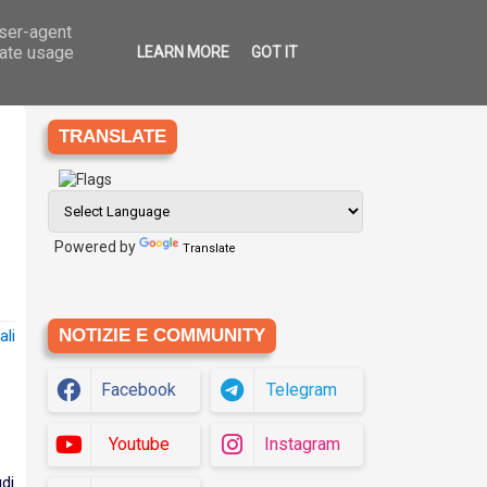
user-agent
Ago
7
che
Eziologia
Siti
Translate
2026
rate usage
LEARN MORE
GOT IT
TRANSLATE
Powered by
Translate
NOTIZIE E COMMUNITY
Facebook
Telegram
Youtube
Instagram
di