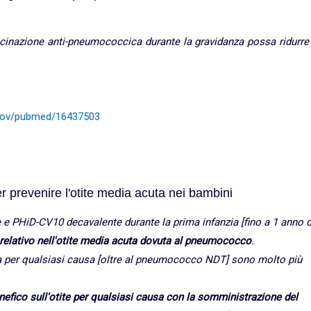
ccinazione anti-pneumococcica durante la gravidanza possa ridurre 
h.gov/pubmed/16437503
 prevenire l'otite media acuta nei bambini
 PHiD-CV10 decavalente durante la prima infanzia [fino a 1 anno d
o relativo nell'otite media acuta dovuta al pneumococco
.
media per qualsiasi causa [oltre al pneumococco NDT] sono molto più
efico sull'otite per qualsiasi causa con la somministrazione del