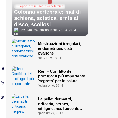
C: apparato muscolo-scheletrico
Colonna vertebrale: mal di
schiena, sciatica, ernia al
disco, scoliosi.
Mauro Sartorio
marzo 13, 2014
Mestruazioni irregolari,
endometriosi, cisti
ovariche
marzo 19, 2014
il
Reni - Conflitto del
profugo: il più importante
'segreto' per la salute
iò
febbraio 16, 2014
di
La pelle: dermatiti,
orticaria, herpes,
vitiligine, nei, fuoco di
Sant'Antonio ecc.
gennaio 23, 2014