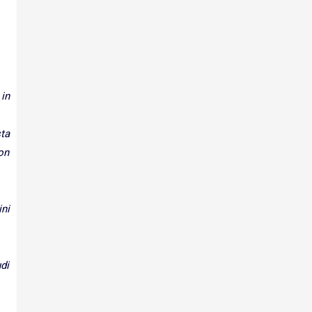
in
ta
on
ini
udi