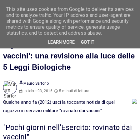
This site uses cookies from Google to deliver its services
Ago
7
and to analyze traffic. Your IP address and user-agent are
2026
shared with Google along with performance and security
metrics to ensure quality of service, generate usage
statistics, and to detect and address abuse.
LEARN MORE
GOT IT
Il giovane militare 'rovinato dai
vaccini': una revisione alla luce delle
5 Leggi Biologiche
person
Mauro Sartorio
ottobre 03, 2016
5 minuti di lettura
Qualche anno fa (2012) uscì la toccante notizia di quel
ragazzo in servizio militare "rovinato dai vaccini":
"Pochi giorni nell’Esercito: rovinato dai
vaccini"