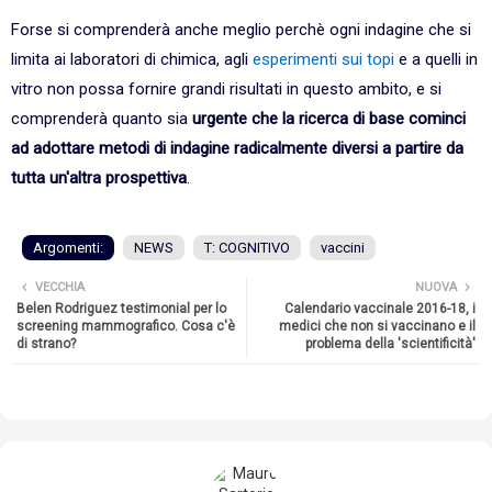
Forse si comprenderà anche meglio perchè ogni indagine che si
limita ai laboratori di chimica, agli
esperimenti sui topi
e a quelli in
vitro non possa fornire grandi risultati in questo ambito, e si
comprenderà quanto sia
urgente che la ricerca di base cominci
ad adottare metodi di indagine radicalmente diversi a partire da
tutta un'altra prospettiva
.
Argomenti:
NEWS
T: COGNITIVO
vaccini
VECCHIA
NUOVA
Belen Rodriguez testimonial per lo
Calendario vaccinale 2016-18, i
screening mammografico. Cosa c'è
medici che non si vaccinano e il
di strano?
problema della 'scientificità'