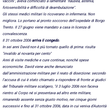
vaccini", aveva cominciato a lamentare "nausea, astenia,
fotosensibilità e difficoltà di deambulazione".
Gli stessi medici militari lo ricoverano in infermeria. Non
migliora. Lo portano al pronto soccorso dell'ospedale di Borgo
Trento. Il 27 giugno viene mandato a casa in licenza di
convalescenza.
Il 31 ottobre 2006
arriva il congedo
.
In sei anni David non è più tornato quello di prima: risulta
"invalido al novanta per cento"
Anni di visite mediche e cure continue, nonché spese
economiche. David viene anche denunciato
dall'amministrazione militare per il reato di diserzione: secondo
l'accusa di cui è stato chiamato a rispondere di fronte ai giudici
del Tribunale militare scaligero, "il 3 luglio 2006 non faceva
rientro al Corpo né si presentava ad altro ente militare,
rimanendo assente senza giusto motivo, nei cinque giorni
successivi e fino al 31 ottobre 2006, data in cui veniva d'Autorità