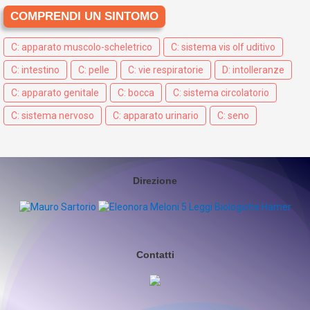
COMPRENDI UN SINTOMO
C: apparato muscolo-scheletrico
C: sistema vis olf uditivo
C: intestino
C: pelle
C: vie respiratorie
D: intolleranze
C: apparato genitale
C: bocca
C: sistema circolatorio
C: sistema nervoso
C: apparato urinario
C: seno
Direzione
Contatti