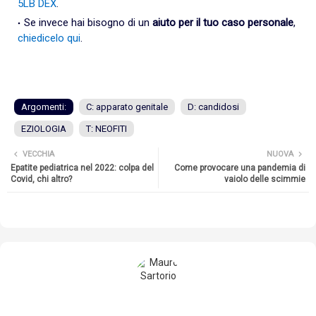
5LB DEX
.
Se invece hai bisogno di un
aiuto per il tuo caso personale
,
chiedicelo qui
.
Argomenti:
C: apparato genitale
D: candidosi
EZIOLOGIA
T: NEOFITI
VECCHIA
NUOVA
Epatite pediatrica nel 2022: colpa del
Come provocare una pandemia di
Covid, chi altro?
vaiolo delle scimmie