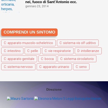
nei, fuoco di Sant'Antonio ecc.
gennaio 23, 2014
COMPRENDI UN SINTOMO
C: apparato muscolo-scheletrico
C: sistema vis olf uditivo
C: intestino
C: pelle
C: vie respiratorie
D: intolleranze
C: apparato genitale
C: bocca
C: sistema circolatorio
C: sistema nervoso
C: apparato urinario
C: seno
Direzione