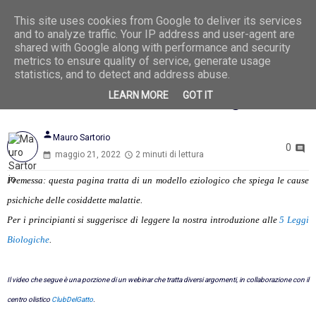
This site uses cookies from Google to deliver its services
Ago
8
and to analyze traffic. Your IP address and user-agent are
2026
shared with Google along with performance and security
metrics to ensure quality of service, generate usage
statistics, and to detect and address abuse.
LEARN MORE
GOT IT
La causa della candidosi vaginale
person
Mauro Sartorio
0
maggio 21, 2022
2 minuti di lettura
Premessa: questa pagina tratta di un modello eziologico che spiega le cause
psichiche delle cosiddette malattie.
Per i principianti si suggerisce di leggere la nostra introduzione alle
5 Leggi
Biologiche
.
Il video che segue è una porzione di un webinar che tratta diversi argomenti, in collaborazione con il
centro olistico
ClubDelGatto
.