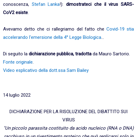
conoscenza,
Stefan Lanka
!):
dimostrateci che il virus SARS-
CoV2 esiste
.
Avevamo detto che ci rallegriamo del fatto che
Covid-19 stia
accelerando l'emersione della 4° Legge Biologica
...
Di seguito la
dichiarazione pubblica, tradotta
da Mauro Sartorio.
Fonte originale
.
Video esplicativo della dott.ssa Sam Bailey
14 luglio 2022
DICHIARAZIONE PER LA RISOLUZIONE DEL DIBATTITO SUI
VIRUS
"Un piccolo parassita costituito da acido nucleico (RNA o DNA)
racchiuso in un rivestimento proteico che può replicarsi solo in