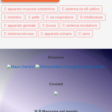
C: apparato muscolo-scheletrico
C: sistema vis olf uditivo
C: intestino
C: pelle
C: vie respiratorie
D: intolleranze
C: apparato genitale
C: bocca
C: sistema circolatorio
C: sistema nervoso
C: apparato urinario
C: seno
Direzione
Contatti
5LB Magazine nel mondo