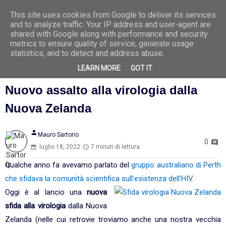
This site uses cookies from Google to deliver its services
Ago
6
and to analyze traffic. Your IP address and user-agent are
2026
shared with Google along with performance and security
metrics to ensure quality of service, generate usage
statistics, and to detect and address abuse.
LEARN MORE
GOT IT
Dimostrateci che SARS-CoV-2 esiste.
Nuovo assalto alla virologia dalla
Nuova Zelanda
person
Mauro Sartorio
0
luglio 18, 2022
7 minuti di lettura
Qualche anno fa avevamo parlato del
gruppo australiano di Perth
che sfidava la comunità scientifica sull'esistenza dell'HIV
.
Oggi è al lancio una
nuova
sfida alla virologia
dalla Nuova
Zelanda (nelle cui retrovie troviamo anche una nostra vecchia