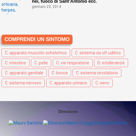
nei, fuoco di Sant'Antonio ecc.
gennaio 23, 2014
COMPRENDI UN SINTOMO
C: apparato muscolo-scheletrico
C: sistema vis olf uditivo
C: intestino
C: pelle
C: vie respiratorie
D: intolleranze
C: apparato genitale
C: bocca
C: sistema circolatorio
C: sistema nervoso
C: apparato urinario
C: seno
Direzione