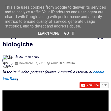
This site uses cookies from Google to deliver its services
Ago
9
and to analyze traffic. Your IP address and user-agent are
2026
shared with Google along with performance and security
metrics to ensure quality of service, generate usage
statistics, and to detect and address abuse.
LEARN MORE
GOT IT
L'approssimazione fa male alle leggi
biologiche
person
Mauro Sartorio
novembre 07, 2013
4 minuti di lettura
[Ascolta il video-podcast (durata 7 minuti) e iscriviti al
canale
YouTube
]