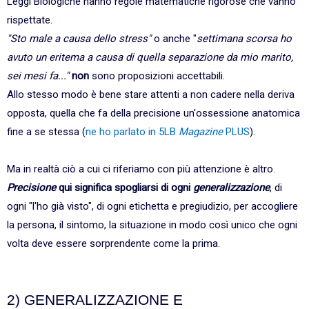
Leggi Biologiche hanno regole matematiche rigorose che vanno
rispettate.
"Sto male a causa dello stress"
o anche "
settimana scorsa ho
avuto un eritema a causa di quella separazione da mio marito,
sei mesi fa..."
non
sono proposizioni accettabili.
Allo stesso modo è bene stare attenti a non cadere nella deriva
opposta, quella che fa della precisione un'ossessione anatomica
fine a se stessa (
ne ho parlato in 5LB
Magazine
PLUS
).
Ma in realtà ciò a cui ci riferiamo con più attenzione è altro.
Precisione
qui significa spogliarsi di ogni
generalizzazione
, di
ogni "l'ho già visto", di ogni etichetta e pregiudizio, per accogliere
la persona, il sintomo, la situazione in modo così unico che ogni
volta deve essere sorprendente come la prima.
2) GENERALIZZAZIONE E