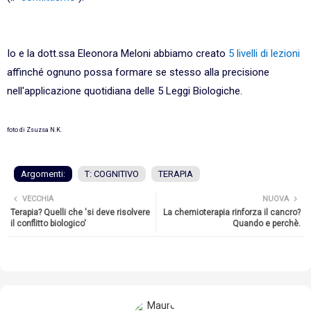
Io e la dott.ssa Eleonora Meloni abbiamo creato
5 livelli di lezioni
affinché ognuno possa formare se stesso alla precisione
nell'applicazione quotidiana delle 5 Leggi Biologiche.
foto di Zsuzsa N.K.
Argomenti:
T: COGNITIVO
TERAPIA
VECCHIA
NUOVA
Terapia? Quelli che 'si deve risolvere
La chemioterapia rinforza il cancro?
il conflitto biologico'
Quando e perchè.