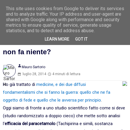
This site uses cookies from Google to deliver its services
Ago
8
and to analyze traffic. Your IP address and user-agent are
2026
shared with Google along with performance and security
metrics to ensure quality of service, generate usage
statistics, and to detect and address abuse.
LEARN MORE
GOT IT
Paracetamolo: fa bene o fa male? O
non fa niente?
person
Mauro Sartorio
luglio 28, 2014
4 minuti di lettura
Ho già trattato di
medicine, e dei due diffusi
fondamentalismi che si fanno la guerra: quello che ne fa
oggetto di fede e quello che le avversa per principio
.
Oggi siamo di fronte a uno studio scientifico fatto come si deve
(studio randomizzato a doppio cieco) che mette sotto analisi
l'
efficacia del paracetamolo
(Tachipirina e simili, sostanza