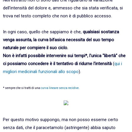
Nell'estratto non ci sono dati che riguardino la variazione
dell'intensità del dolore e, ammesso che sia stata verificata, si
trova nel testo completo che non è di pubblico accesso.
In ogni caso, quello che sappiamo è che,
qualsiasi sostanza
venga assunta, la curva bifasica necessita del suo tempo
naturale per compiere il suo ciclo.
Non è infatti possibile intervenire sui tempi*, l'unica "libertà" che
ci possiamo concedere è il tentativo di ridurne l'intensità
(
qui i
migliori medicinali funzionali allo scopo
).
* sempre che si tratti di una
curva lineare senza recidive
.
Per questo motivo suppongo, ma non posso esserne certo
senza dati, che il paracetamolo (astringente) abbia saputo