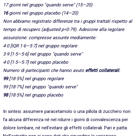
17 giorni nel gruppo "quando serve" (15—20)
16
giorni nel gruppo placebo (14—20)
Non abbiamo registrato differenze tra i gruppi trattati rispetto al
tempo di recupero (adjusted p=0·79). Adesione alla regolare
assunzione: compresse assunte mediamente:
4·0 [IQR 1·6—5·7] nel gruppo regolare
3·9 [1·5—5·6] nel gruppo
"quando serve"
4·0 [1·5—5·7] nel gruppo placebo
Numero di partecipanti che hanno avuto
effetti collaterali
:
99
[18·5%] nel gruppo regolare
99 [18·7%] nel gruppo
"quando serve"
98
[18·5%] nel gruppo placebo
In sintesi: assumere paracetamolo o una pillola di zucchero non
fa alcuna differenza né nel ridurre i giorni di convalescenza per
dolore lombare, né nell'evitare gli effetti collaterali. Pari e patta.