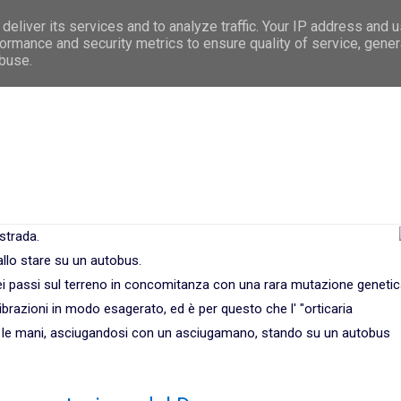
deliver its services and to analyze traffic. Your IP address and 
e
Premessa
Argomenti
Le 5 Leggi Biologi
ormance and security metrics to ensure quality of service, gene
abuse.
strada.
allo stare su un autobus.
 dei passi sul terreno in concomitanza con una rara mutazione genetic
ibrazioni in modo esagerato, ed è per questo che l' "orticaria
o le mani, asciugandosi con un asciugamano, stando su un autobus