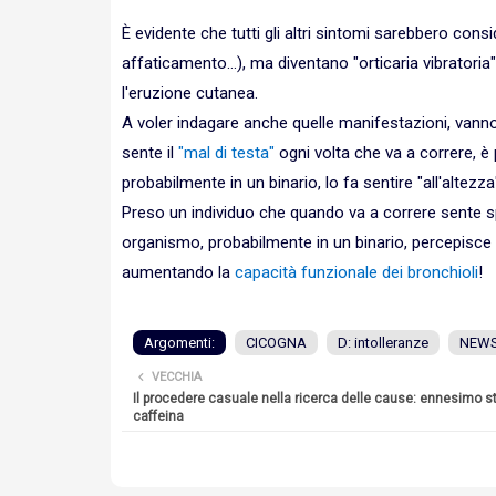
È evidente che tutti gli altri sintomi sarebbero consi
affaticamento...), ma diventano "orticaria vibrator
l'eruzione cutanea.
A voler indagare anche quelle manifestazioni, vann
sente il
"mal di testa"
ogni volta che va a correre, è p
probabilmente in un binario, lo fa sentire "all'altezz
Preso un individuo che quando va a correre sente sp
organismo, probabilmente in un binario, percepisce 
aumentando la
capacità funzionale dei bronchioli
!
Argomenti:
CICOGNA
D: intolleranze
NEW
VECCHIA
Il procedere casuale nella ricerca delle cause: ennesimo st
caffeina