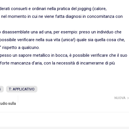
derati consueti e ordinari nella pratica del jogging (calore,
ia" nel momento in cui ne viene fatta diagnosi in concomitanza con
o disassemblate una ad una, per esempio: preso un individuo che
ossibile verificare nella sua vita (unica!) quale sia quella cosa che,
a" rispetto a qualcuno.
esso un sapore metallico in bocca, è possibile verificare che il suo
forte mancanza d'aria, con la necessità di incamerarne di più
S
T: APPLICATIVO
NUOVA
udio sulla