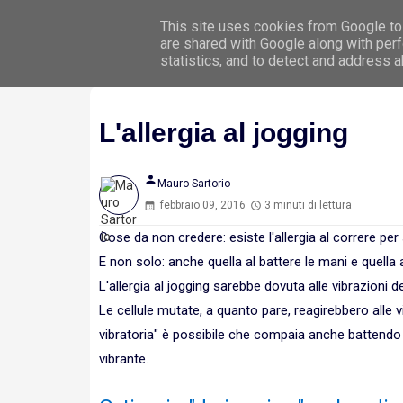
This site uses cookies from Google to 
Hom
are shared with Google along with perf
statistics, and to detect and address 
L'allergia al jogging
person
Mauro Sartorio
febbraio 09, 2016
3 minuti di lettura
Cose da non credere: esiste l'allergia al correre per 
E non solo: anche quella al battere le mani e quella 
L'allergia al jogging sarebbe dovuta alle vibrazioni
Le cellule mutate, a quanto pare, reagirebbero alle v
vibratoria" è possibile che compaia anche battend
vibrante.