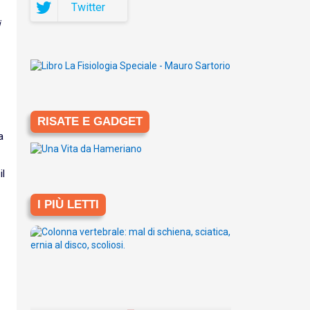
Twitter
i
RISATE E GADGET
a
l
I PIÙ LETTI