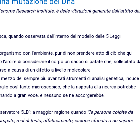
i una mutazione del Dna
ome Research Institute, è delle vibrazioni generate dall'attrito de
a, quando osservata dall'interno del modello delle 5 Leggi
'organismo con l'ambiente, pur di non prendere atto di ciò che qui
l'ardire di considerare il corpo un sacco di patate che, sollecitato d
so a causa di un difetto a livello molecolare.
mezzo dei sempre più avanzati strumenti di analisi genetica, induce i
glio così tanto microscopico, che la risposta alla ricerca potrebbe
iamando a gran voce, e nessuno se ne accorgerebbe.
"osservatore 5LB": a maggior ragione quando
"le persone colpite da
pate, mal di testa, affaticamento, visione sfocata o un sapore