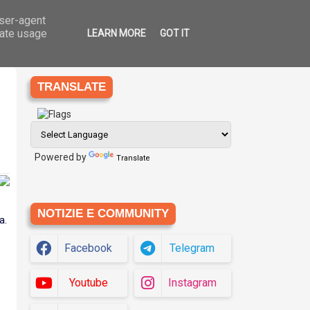
user-agent
Ago
9
che
Eziologia
Siti
Translate
2026
rate usage
LEARN MORE
GOT IT
TRANSLATE
Powered by
Translate
NOTIZIE E COMMUNITY
a.
Facebook
Telegram
Youtube
Instagram