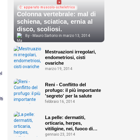
C: apparato muscolo-scheletrico
Colonna vertebrale: mal di
schiena, sciatica, ernia al
disco, scoliosi.
Mauro Sartorio
marzo 13, 2014
Mestruazioni irregolari,
endometriosi, cisti
ovariche
marzo 19, 2014
l
Reni - Conflitto del
profugo: il più importante
'segreto' per la salute
ti
febbraio 16, 2014
La pelle: dermatiti,
orticaria, herpes,
vitiligine, nei, fuoco di
Sant'Antonio ecc.
gennaio 23, 2014