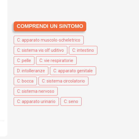
COMPRENDI UN SINTOMO
C: apparato muscolo-scheletrico
C: sistema vis olf uditivo
C: intestino
C: pelle
C: vie respiratorie
D: intolleranze
C: apparato genitale
C: bocca
C: sistema circolatorio
C: sistema nervoso
C: apparato urinario
C: seno