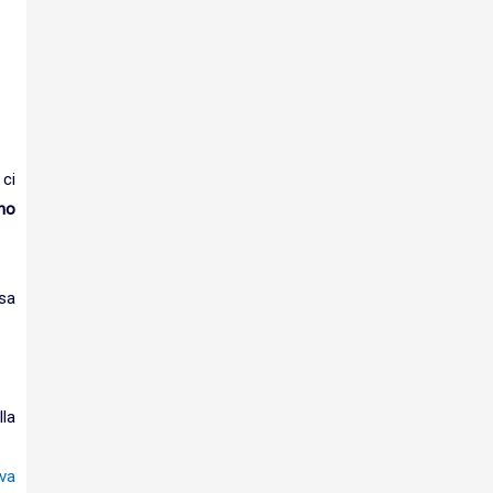
e
ci
no
sa
lla