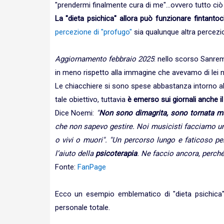
"prendermi finalmente cura di me"...ovvero tutto ciò
La "dieta psichica" allora può funzionare fintanto
percezione di "profugo"
sia qualunque altra percezion
Aggiornamento febbraio 2025
: nello scorso Sanre
in meno rispetto alla immagine che avevamo di lei 
Le chiacchiere si sono spese abbastanza intorno alla
tale obiettivo, tuttavia
è emerso sui giornali anche i
Dice Noemi:
"
Non sono dimagrita, sono tornata m
che non sapevo gestire. Noi musicisti facciamo un 
o vivi o muori". "Un percorso lungo e faticoso p
l’aiuto della
psicoterapia
. Ne faccio ancora, perché
Fonte:
FanPage
Ecco un esempio emblematico di "dieta psichica
personale totale.