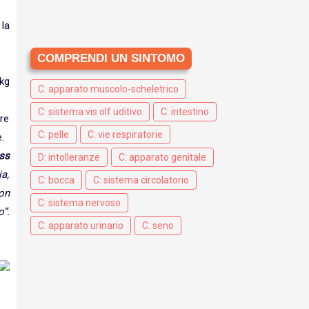
 la
COMPRENDI UN SINTOMO
kg
C: apparato muscolo-scheletrico
C: sistema vis olf uditivo
C: intestino
ere
C: pelle
C: vie respiratorie
.
ss
D: intolleranze
C: apparato genitale
ia,
C: bocca
C: sistema circolatorio
on
C: sistema nervoso
o“.
C: apparato urinario
C: seno