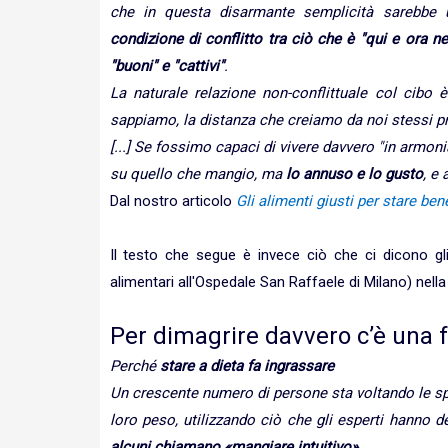
che in questa disarmante semplicità sarebbe u
condizione di conflitto tra ciò che è "qui e ora n
"buoni" e "cattivi"
.
La naturale relazione non-conflittuale col cibo 
sappiamo, la distanza che creiamo da noi stessi pr
[...] Se fossimo capaci di vivere davvero "in armon
su quello che mangio, ma
lo annuso e lo gusto
, e 
Dal nostro articolo
Gli alimenti giusti per stare ben
Il testo che segue è invece ciò che ci dicono gli
alimentari all'Ospedale San Raffaele di Milano) nella 
Per dimagrire davvero c’è una f
Perché
stare a dieta fa ingrassare
Un crescente numero di persone sta voltando le spa
loro peso, utilizzando ciò che gli esperti hanno d
alcuni chiamano «mangiare intuitivo»