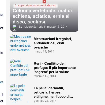
C: apparato muscolo-scheletrico
Colonna vertebrale: mal di
mo
,
schiena, sciatica, ernia al
disco, scoliosi.
Mauro Sartorio
marzo 13, 2014
se
Mestruazioni irregolari,
endometriosi, cisti
ovariche
marzo 19, 2014
iò
Reni - Conflitto del
profugo: il più importante
'segreto' per la salute
febbraio 16, 2014
La pelle: dermatiti,
orticaria, herpes,
il
vitiligine, nei, fuoco di
Sant'Antonio ecc.
er
gennaio 23, 2014