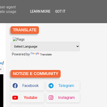
user-agent
Ago
6
che
Eziologia
Siti
Translate
2026
rate usage
LEARN MORE
GOT IT
TRANSLATE
Powered by
Translate
be
]
NOTIZIE E COMMUNITY
Facebook
Telegram
Youtube
Instagram