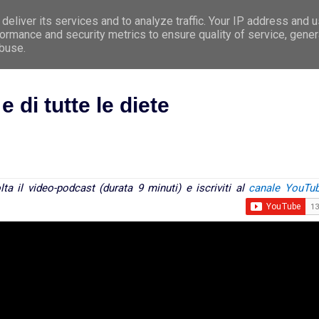
deliver its services and to analyze traffic. Your IP address and 
e
Premessa
Argomenti
Le 5 Leggi Biologi
ormance and security metrics to ensure quality of service, gene
abuse.
e di tutte le diete
ta il video-podcast (durata 9 minuti) e iscriviti al
canale YouTu