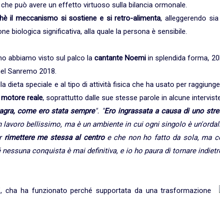
 che può avere un effetto virtuoso sulla bilancia ormonale.
chè il meccanismo si sostiene e si retro-alimenta
, alleggerendo sia
e biologica significativa, alla quale la persona è sensibile.
mo abbiamo visto sul palco la
cantante Noemi
in splendida forma, 20
nel Sanremo 2018.
 dieta speciale e al tipo di attività fisica che ha usato per raggiung
l motore reale
, soprattutto dalle sue stesse parole in alcune interviste
agra, come ero stata sempre
". "
Ero ingrassata a causa di uno stre
lavoro bellissimo, ma è un ambiente in cui ogni singolo è un'ordal
er
rimettere me stessa al centro
e che non ho fatto da sola, ma c
 nessuna conquista è mai definitiva, e io ho paura di tornare indietr
", cha ha funzionato perché supportata da una trasformazione