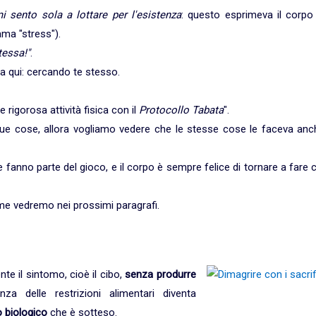
mi sento sola a lottare per l'esistenza
: questo esprimeva il corpo 
ma "stress").
tessa!"
.
 da qui: cercando te stesso.
 rigorosa attività fisica con il
Protocollo Tabata
".
ue cose, allora vogliamo vedere che le stesse cose le faceva anc
anno parte del gioco, e il corpo è sempre felice di tornare a fare 
me vedremo nei prossimi paragrafi.
te il sintomo, cioè il cibo,
senza produrre
enza delle restrizioni alimentari diventa
 biologico
che è sotteso.