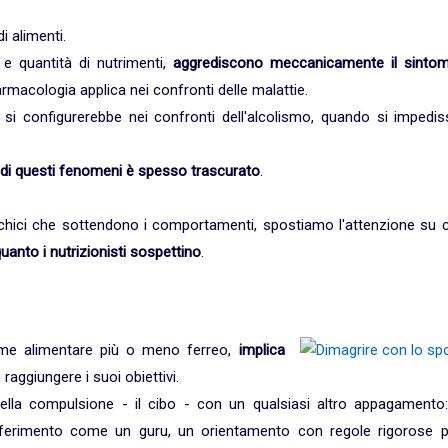
i alimenti.
à e quantità di nutrimenti,
aggrediscono meccanicamente il sinto
rmacologia applica nei confronti delle malattie.
i configurerebbe nei confronti dell'alcolismo, quando si impedis
e di questi fenomeni è spesso trascurato
.
chici che sottendono i comportamenti, spostiamo l'attenzione su c
quanto i nutrizionisti sospettino
.
ime alimentare più o meno ferreo,
implica
ò raggiungere i suoi obiettivi.
lla compulsione - il cibo - con un qualsiasi altro appagamento: 
 riferimento come un guru, un orientamento con regole rigorose p