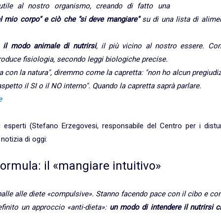
tile al nostro organismo, creando di fatto una
el mio corpo" e ciò che "si deve mangiare"
su di una lista di alime
è
il modo animale di nutrirsi
, il più vicino al nostro essere. Co
oduce fisiologia, secondo leggi biologiche precise.
ia con la natura", diremmo come la capretta: "non ho alcun pregiudi
aspetto il SI o il NO interno". Quando la capretta saprà parlare.
e
 esperti (Stefano Erzegovesi, responsabile del Centro per i distur
notizia di oggi:
ormula: il «mangiare intuitivo»
lle alle diete «compulsive». Stanno facendo pace con il cibo e con
efinito un approccio «anti-dieta»:
un modo di intendere il nutrirsi 