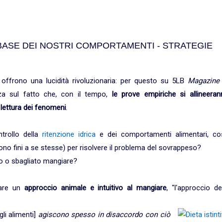
BASE DEI NOSTRI COMPORTAMENTI - STRATEGIE
offrono una lucidità rivoluzionaria: per questo su 5LB
Magazin
za sul fatto che, con il tempo,
le prove empiriche si allineeran
lettura dei fenomeni
.
trollo della
ritenzione idrica
e dei comportamenti alimentari, co
o fini a se stesse) per risolvere il problema del sovrappeso?
o o sbagliato mangiare?
tare un
approccio animale e intuitivo al mangiare
, "l'approccio de
gli alimenti]
agiscono spesso in disaccordo con ciò