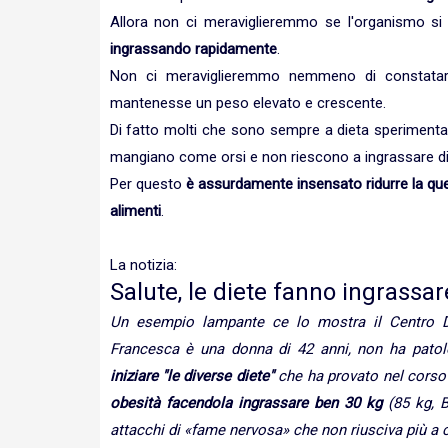
Allora non ci meraviglieremmo se l'organismo si
ingrassando rapidamente
.
Non ci meraviglieremmo nemmeno di constatare c
mantenesse un peso elevato e crescente.
Di fatto molti che sono sempre a dieta sperimenta
mangiano come orsi e non riescono a ingrassare d
Per questo
è assurdamente insensato ridurre la questi
alimenti
.
La notizia:
Salute, le diete fanno ingrassa
Un esempio lampante ce lo mostra il Centro Dis
Francesca è una donna di 42 anni, non ha patolo
iniziare "le diverse diete"
che ha provato nel corso 
obesità facendola ingrassare ben 30 kg
(85 kg, B
attacchi di «fame nervosa» che non riusciva più a c