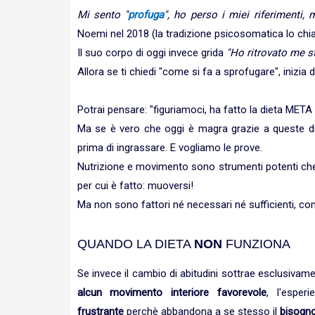
Mi sento "
profuga
", ho perso i miei riferimenti, 
Noemi nel 2018 (la tradizione psicosomatica lo chia
Il suo corpo di oggi invece grida
"Ho ritrovato me s
Allora se ti chiedi "come si fa a sprofugare", inizia
Potrai pensare: "figuriamoci, ha fatto la dieta META e
Ma se è vero che oggi è magra grazie a queste d
prima di ingrassare. E vogliamo le prove.
Nutrizione e movimento sono strumenti potenti che f
per cui è fatto: muoversi!
Ma non sono fattori né necessari né sufficienti, co
QUANDO LA DIETA
NON
FUNZIONA
Se invece il cambio di abitudini sottrae esclusivamen
alcun movimento interiore favorevole
, l'esperi
frustrante
perchè abbandona a se stesso il
bisogno