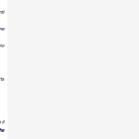
nti
me
zio
bi
 il
che