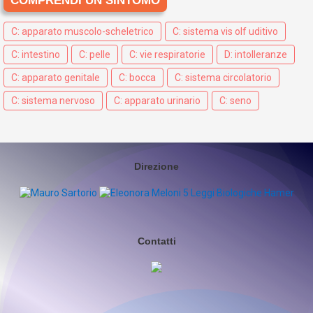
COMPRENDI UN SINTOMO
C: apparato muscolo-scheletrico
C: sistema vis olf uditivo
C: intestino
C: pelle
C: vie respiratorie
D: intolleranze
C: apparato genitale
C: bocca
C: sistema circolatorio
C: sistema nervoso
C: apparato urinario
C: seno
Direzione
Contatti