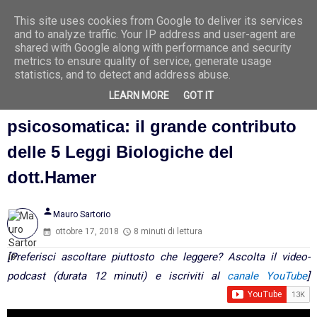
This site uses cookies from Google to deliver its services
Ago
9
and to analyze traffic. Your IP address and user-agent are
2026
shared with Google along with performance and security
metrics to ensure quality of service, generate usage
statistics, and to detect and address abuse.
LEARN MORE
GOT IT
Genesi ed evoluzione della
psicosomatica: il grande contributo
delle 5 Leggi Biologiche del
dott.Hamer
person
Mauro Sartorio
ottobre 17, 2018
8 minuti di lettura
[Preferisci ascoltare piuttosto che leggere? Ascolta il video-
podcast (durata 12 minuti) e iscriviti al
canale YouTube
]