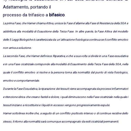
Adattamento, portando il
processo da trifasico a
bifasico
.
La prima Fase, che Hamer chiama Attiva, unisce la Fase d’allarme alla Fase di Resistenza della SGA e
addirittura alla modalità di Esaustione della Terza Fase. In altre parole, la Fase Attiva del modello
delle 5 Leggi Biologiche è caratterizzata da un’attivazione fisiologica continua se il conflitto emotivo
non arriva a soluzione.
La seconda Fase, che Hamer definisce Riparativa, e che a sua volta si divide in una Fase essudativa
e in una Fase cicatriziale corrisponde alla modalità di Esaurimento della Terza Fase della SGA, nella
quale il conflitto emotivo si risolve e la persona torna alla normalità dal punto di vista fisiologico,
emotivo e comportamentale.
Durante la Fase Essudativa, la riparazione dei tessuti viene accompagnata da processi infiammatori
e ritenzione idrica che creano fastidi e dolore, i quali diminuiscono nella Fase cicatriziale nella quale i
tessuti iniziano a ricostituirsi e i liquidi in eccesso vengono progressivamente espulsi.
Hamer sottolinea inoltre che, a seguito di un conflitto piuttosto intenso o di continue recidive dello
stesso, il ritorno alla normalità sarà comunque accompagnato da esiti cicatriziali permanenti.