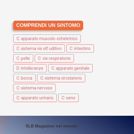
COMPRENDI UN SINTOMO
C: apparato muscolo-scheletrico
C: sistema vis olf uditivo
C: intestino
C: pelle
C: vie respiratorie
D: intolleranze
C: apparato genitale
C: bocca
C: sistema circolatorio
C: sistema nervoso
C: apparato urinario
C: seno
5LB Magazine nel mondo