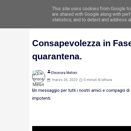
This site uses cookies from Google to 
Hom
are shared with Google along with perf
statistics, and to detect and address 
Consapevolezza in Fase A
quarantena.
person
Eleonora Meloni
marzo 26, 2020
0 minuti di lettura
Un messaggio per tutti i nostri amici e compagni di
impotenti.