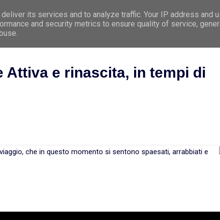
deliver its services and to analyze traffic. Your IP address and 
e
Premessa
Argomenti
Le 5 Leggi Biologi
ormance and security metrics to ensure quality of service, gene
abuse.
ttiva e rinascita, in tempi di
 viaggio, che in questo momento si sentono spaesati, arrabbiati e