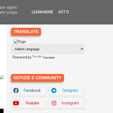
user-agent
Ago
8
che
Eziologia
Siti
Translate
2026
rate usage
LEARN MORE
GOT IT
TRANSLATE
Powered by
Translate
NOTIZIE E COMMUNITY
Facebook
Telegram
Youtube
Instagram