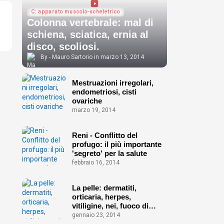
C: apparato muscolo-scheletrico
Colonna vertebrale: mal di
schiena, sciatica, ernia al
disco, scoliosi.
Mauro Sartorio
marzo 13, 2014
Mestruazioni irregolari,
endometriosi, cisti
ovariche
marzo 19, 2014
Reni - Conflitto del
profugo: il più importante
'segreto' per la salute
febbraio 16, 2014
La pelle: dermatiti,
orticaria, herpes,
vitiligine, nei, fuoco di
Sant'Antonio ecc.
gennaio 23, 2014