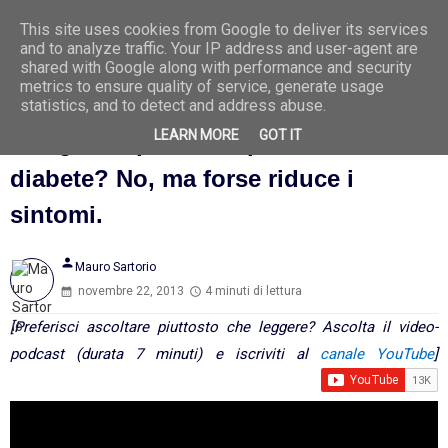
This site uses cookies from Google to deliver its services
Ago
7
and to analyze traffic. Your IP address and user-agent are
2026
shared with Google along with performance and security
metrics to ensure quality of service, generate usage
statistics, and to detect and address abuse.
LEARN MORE
GOT IT
Mangiare i pistacchi previene il
diabete? No, ma forse riduce i
sintomi.
person
Mauro Sartorio
novembre 22, 2013
4 minuti di lettura
[Preferisci ascoltare piuttosto che leggere? Ascolta il video-
podcast (durata 7 minuti) e iscriviti al
canale YouTube
]