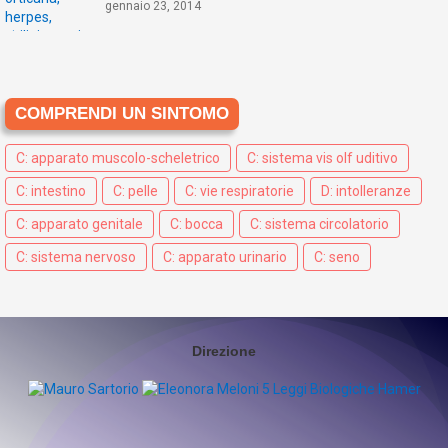
gennaio 23, 2014
COMPRENDI UN SINTOMO
C: apparato muscolo-scheletrico
C: sistema vis olf uditivo
C: intestino
C: pelle
C: vie respiratorie
D: intolleranze
C: apparato genitale
C: bocca
C: sistema circolatorio
C: sistema nervoso
C: apparato urinario
C: seno
Direzione