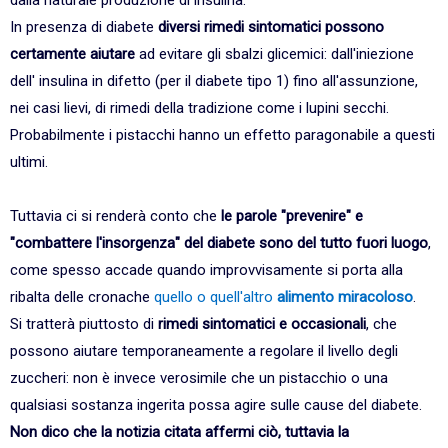
dalla naturale produzione di insulina.
In presenza di diabete
diversi rimedi sintomatici possono
certamente aiutare
ad evitare gli sbalzi glicemici: dall'iniezione
dell' insulina in difetto (per il diabete tipo 1) fino all'assunzione,
nei casi lievi, di rimedi della tradizione come i lupini secchi.
Probabilmente i pistacchi hanno un effetto paragonabile a questi
ultimi.
Tuttavia ci si renderà conto che
le parole "prevenire" e
"combattere l'insorgenza" del diabete sono del tutto fuori luogo
,
come spesso accade quando improvvisamente si porta alla
ribalta delle cronache
quello o quell'altro
alimento miracoloso
.
Si tratterà piuttosto di
rimedi sintomatici e occasionali
, che
possono aiutare temporaneamente a regolare il livello degli
zuccheri: non è invece verosimile che un pistacchio o una
qualsiasi sostanza ingerita possa agire sulle cause del diabete.
Non dico che la notizia citata affermi ciò, tuttavia la