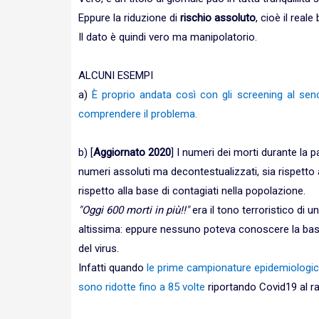
Eppure la riduzione di
rischio assoluto
, cioè il real
Il dato è quindi vero ma manipolatorio.
ALCUNI ESEMPI
a)
È proprio andata così con gli screening al sen
comprendere il problema.
b) [
Aggiornato 2020
] I numeri dei morti durante la 
numeri assoluti ma decontestualizzati, sia rispetto a
rispetto alla base di contagiati nella popolazione.
"Oggi 600 morti in più!!"
era il tono terroristico di u
altissima: eppure nessuno poteva conoscere la bas
del virus.
Infatti quando
le prime campionature epidemiologiche
sono ridotte fino a 85 volte
riportando Covid19 al ra