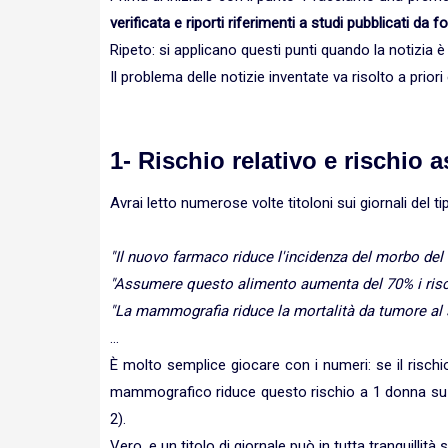
verificata e riporti riferimenti a studi pubblicati da fon
Ripeto: si applicano questi punti quando la notizia 
Il problema delle notizie inventate va risolto a prio
1- Rischio relativo e rischio 
Avrai letto numerose volte titoloni sui giornali del ti
"Il nuovo farmaco riduce l'incidenza del morbo del
"Assumere questo alimento aumenta del 70% i rischi
"La mammografia riduce la mortalità da tumore al 
...
È molto semplice giocare con i numeri: se il risch
mammografico riduce questo rischio a 1 donna su 
2).
Vero, e un titolo di giornale può in tutta tranquillità 