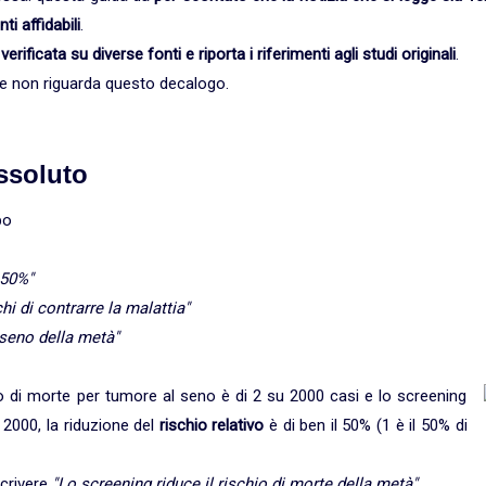
ti affidabili
.
è
verificata su diverse fonti e riporta i riferimenti agli studi originali
.
ri e non riguarda questo decalogo.
assoluto
po
 50%"
 di contrarre la malattia"
seno della metà"
io di morte per tumore al seno è di 2 su 2000 casi e lo screening
2000, la riduzione del
rischio relativo
è di ben il 50% (1 è il 50% di
scrivere
"Lo screening riduce il rischio di morte della metà"
.