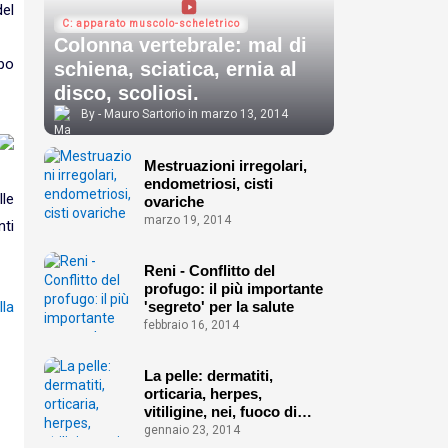
del
C: apparato muscolo-scheletrico
Colonna vertebrale: mal di
ppo
schiena, sciatica, ernia al
disco, scoliosi.
Mauro Sartorio
marzo 13, 2014
Mestruazioni irregolari,
endometriosi, cisti
le
ovariche
marzo 19, 2014
nti
Reni - Conflitto del
profugo: il più importante
'segreto' per la salute
lla
febbraio 16, 2014
La pelle: dermatiti,
orticaria, herpes,
vitiligine, nei, fuoco di
Sant'Antonio ecc.
gennaio 23, 2014