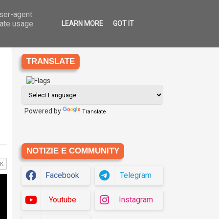
user-agent
Ago
7
che
Eziologia
Siti
Translate
2026
rate usage
LEARN MORE
GOT IT
TRANSLATE
Powered by
Translate
NOTIZIE E COMMUNITY
Facebook
Telegram
Youtube
Instagram