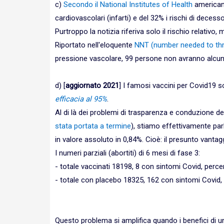
c)
Secondo il National Institutes of Health
americano
cardiovascolari (infarti) e del 32% i rischi di decesso
Purtroppo la notizia riferiva solo il rischio relativo
Riportato nell'eloquente
NNT (number needed to thr
pressione vascolare, 99 persone non avranno alcun be
d) [
aggiornato 2021
] I famosi vaccini per Covid19 s
efficacia al 95%
.
Al di là dei problemi di trasparenza e conduzione deg
stata portata a termine
), stiamo effettivamente parl
in valore assoluto in 0,84%. Cioè: il presunto vanta
I numeri parziali (abortiti) di 6 mesi di fase 3:
- totale vaccinati 18198, 8 con sintomi Covid, perce
- totale con placebo 18325, 162 con sintomi Covid,
Questo problema si amplifica quando i benefici di un 