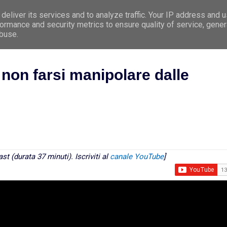
deliver its services and to analyze traffic. Your IP address and 
e
Premessa
Argomenti
Le 5 Leggi Biologi
ormance and security metrics to ensure quality of service, gene
abuse.
 non farsi manipolare dalle
t (durata 37 minuti). Iscriviti al
canale YouTube
]