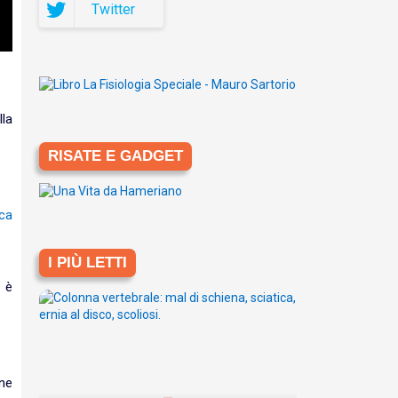
Twitter
lla
RISATE E GADGET
I PIÙ LETTI
 è
ne