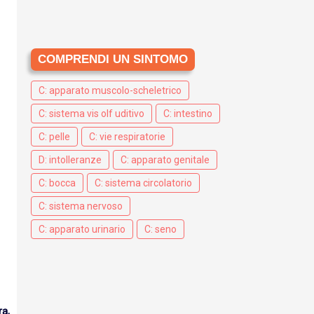
COMPRENDI UN SINTOMO
C: apparato muscolo-scheletrico
C: sistema vis olf uditivo
C: intestino
C: pelle
C: vie respiratorie
D: intolleranze
C: apparato genitale
C: bocca
C: sistema circolatorio
C: sistema nervoso
C: apparato urinario
C: seno
ra,