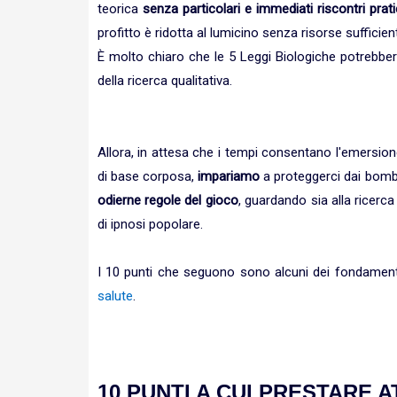
teorica
senza particolari e immediati riscontri prati
profitto è ridotta al lumicino senza risorse sufficient
È molto chiaro che le 5 Leggi Biologiche potrebbero 
della ricerca qualitativa.
Allora, in attesa che i tempi consentano l'emersio
di base corposa,
impariamo
a proteggerci dai bom
odierne regole del gioco
, guardando sia alla ricerc
di ipnosi popolare.
I 10 punti che seguono sono alcuni dei fondament
salute
.
10 PUNTI A CUI PRESTARE 