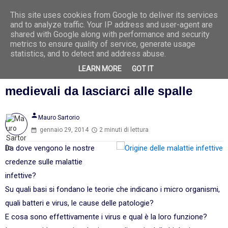
Ago
1
This site uses cookies from Google to deliver its services
202
0
and to analyze traffic. Your IP address and user-agent are
6
shared with Google along with performance and security
metrics to ensure quality of service, generate usage
statistics, and to detect and address abuse.
LEARN MORE
GOT IT
'Malattia infettiva' e 'untore': concetti
medievali da lasciarci alle spalle
person
Mauro Sartorio
gennaio 29, 2014
2 minuti di lettura
Da dove vengono le nostre
credenze sulle malattie
infettive?
Su quali basi si fondano le teorie che indicano i micro organismi,
quali batteri e virus, le cause delle patologie?
E cosa sono effettivamente i virus e qual è la loro funzione?