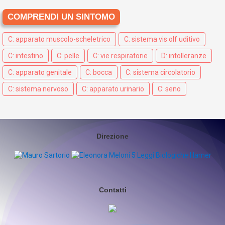
COMPRENDI UN SINTOMO
C: apparato muscolo-scheletrico
C: sistema vis olf uditivo
C: intestino
C: pelle
C: vie respiratorie
D: intolleranze
C: apparato genitale
C: bocca
C: sistema circolatorio
C: sistema nervoso
C: apparato urinario
C: seno
Direzione
Contatti