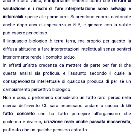
anche molto vasta, è importante rendersi conto che
l'errore di
valutazione e i rischi di fare interpretazione sono selvaggi e
indomabili
, specie alle prime armi. Si prendono enormi cantonate
anche dopo anni di esperienza in 5LB, e giocare con la salute
può essere pericoloso.
Il linguaggio biologico è terra terra, ma proprio per questo la
diffusa abitudine a fare interpretazioni intellettuali senza sentirci
interiormente rende il compito arduo.
In effetti un'altra credenza da mettere da parte per far sì che
questa analisi sia proficua, è l'assunto secondo il quale la
consapevolezza intellettuale di qualcosa produca di per sè un
cambiamento percettivo biologico.
Non è così, o perlomeno consideralo un fatto raro: perciò nella
ricerca dell'evento CL sarà necessario andare a caccia di
un
fatto concreto
che ha fatto percepire all'organismo che
qualcosa è diverso
, un'azione reale anche passata inosservata
,
piuttosto che un qualche pensiero astratto.