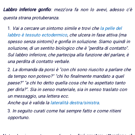
Labbro inferiore gonfio
: mezz'ora fa non lo avevi, adesso c'è
questa strana protuberanza.
Vai a cercare un sintomo simile e trovi che
la pelle del
labbro è tessuto ectodermico
, che ulcera in fase attiva (ma
spesso senza sintomi) e gonfia in soluzione. Siamo quindi in
soluzione, di un sentito biologico che è "perdita di contatto".
Sul labbro inferiore, che partecipa alla funzione del parlare, è
una perdita di contatto verbale.
La domanda da porsi è "con chi sono riuscito a parlare che
da tempo non potevo?" "chi ho finalmente mandato a quel
paese?" "a chi ho detto quella cosa che ho aspettato tanto
per dirla?". Sia in senso materiale, sia in senso traslato con
un messaggio, una lettera ecc.
Anche qui è valida la
lateralità destra/sinistra
.
In seguito curati come hai sempre fatto e come ritieni
opportuno.