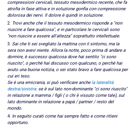
compressioni cervicali, tessuto mesodermico recente, che fa
atrofia in fase attiva e in soluzione gonfia con compressione
dolorosa dei nervi. Il dolore è quindi in soluzione.
Trovi anche che il tessuto mesodermico risponde a "non
riuscire a fare qualcosa", e in particolare le cervicali sono
"non riuscire a essere all'altezza" soprattutto intellettuale.
Sai che ti sei svegliato la mattina con il sintomo, ma la
sera non avevi niente. Allora la notte, poco prima di andare a
dormire, è successo qualcosa dove hai sentito "ci sono
riuscito", o perchè hai discusso con qualcuno, o perchè hai
avuto una buona notizia, o sei stato bravo a fare qualcosa per
cui eri teso.
Se è una emicrania, si può verificare anche
la lateralità
destra/sinistra
: se è sul lato non-dominante "ci sono riuscito"
in relazione a mamma / figli ( o chi è vissuto come tale), sul
lato dominante in relazione a papà / partner / resto del
mondo.
In seguito curati come hai sempre fatto e come ritieni
opportuno.