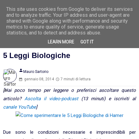
This site uses cookies from Google to deliver its services
Ago
7
and to analyze traffic. Your IP address and user-agent are
2026
shared with Google along with performance and security
metrics to ensure quality of service, generate usage
statistics, and to detect and address abuse.
LEARN MORE
GOT IT
Le basi di un metodo di verifica delle
5 Leggi Biologiche
person
Mauro Sartorio
gennaio 08, 2014
7 minuti di lettura
[Hai poco tempo per leggere o preferisci ascoltare questo
articolo?
Ascolta il video-podcast
(13 minuti) e iscriviti al
canale YouTube
]
Due sono le condizioni necessarie e imprescindibili per