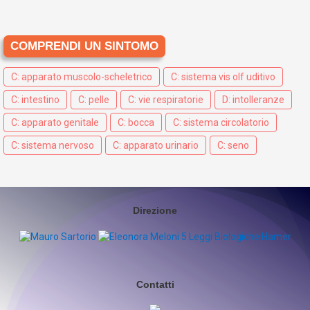
COMPRENDI UN SINTOMO
C: apparato muscolo-scheletrico
C: sistema vis olf uditivo
C: intestino
C: pelle
C: vie respiratorie
D: intolleranze
C: apparato genitale
C: bocca
C: sistema circolatorio
C: sistema nervoso
C: apparato urinario
C: seno
Direzione
Contatti