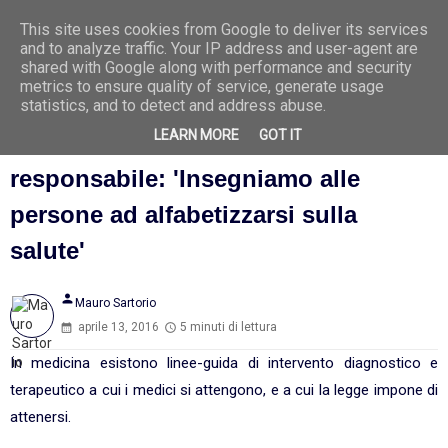
This site uses cookies from Google to deliver its services
Ago
8
and to analyze traffic. Your IP address and user-agent are
2026
shared with Google along with performance and security
metrics to ensure quality of service, generate usage
statistics, and to detect and address abuse.
LEARN MORE
GOT IT
Educazione a una scelta
responsabile: 'Insegniamo alle
persone ad alfabetizzarsi sulla
salute'
person
Mauro Sartorio
aprile 13, 2016
5 minuti di lettura
In medicina esistono linee-guida di intervento diagnostico e
terapeutico a cui i medici si attengono, e a cui la legge impone di
attenersi.