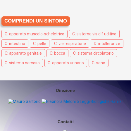
COMPRENDI UN SINTOMO
C: apparato muscolo-scheletrico
C: sistema vis olf uditivo
C: intestino
C: pelle
C: vie respiratorie
D: intolleranze
C: apparato genitale
C: bocca
C: sistema circolatorio
C: sistema nervoso
C: apparato urinario
C: seno
Direzione
Contatti