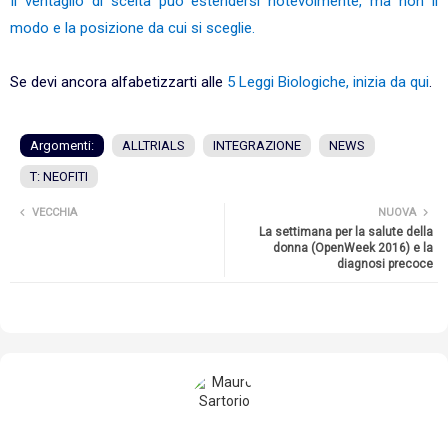
Il ventaglio di scelta può estendersi notevolmente, ma non il
modo e la posizione da cui si sceglie.
Se devi ancora alfabetizzarti alle
5 Leggi Biologiche, inizia da qui
.
Argomenti:
ALLTRIALS
INTEGRAZIONE
NEWS
T: NEOFITI
VECCHIA
NUOVA
La settimana per la salute della
donna (OpenWeek 2016) e la
diagnosi precoce