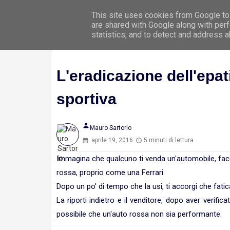
This site uses cookies from Google to 
Hom
are shared with Google along with perf
statistics, and to detect and address 
L'eradicazione dell'epati
sportiva
person
Mauro Sartorio
aprile 19, 2016
5 minuti di lettura
Immagina che qualcuno ti venda un'automobile, face
rossa, proprio come una Ferrari.
Dopo un po' di tempo che la usi, ti accorgi che fatic
La riporti indietro e il venditore, dopo aver verifi
possibile che un'auto rossa non sia performante.