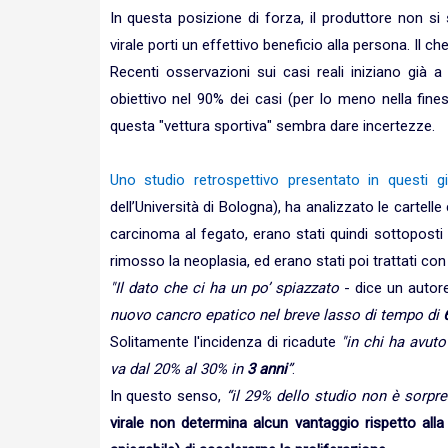
In questa posizione di forza, il produttore non si 
virale porti un effettivo beneficio alla persona. Il c
Recenti osservazioni sui casi reali iniziano già 
obiettivo nel 90% dei casi (per lo meno nella fin
questa "vettura sportiva" sembra dare incertezze.
Uno studio retrospettivo presentato in questi gi
dell’Università di Bologna), ha analizzato le cartel
carcinoma al fegato, erano stati quindi sottoposti
rimosso la neoplasia, ed erano stati poi trattati con gl
"Il dato che ci ha un po’ spiazzato
- dice un autore
nuovo cancro epatico nel breve lasso di tempo di
Solitamente l'incidenza di ricadute
"in chi ha avut
va dal 20% al 30% in
3 anni
”
.
In questo senso,
“il 29% dello studio non è sorpr
virale non determina alcun vantaggio rispetto all