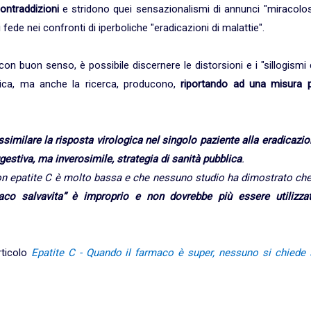
ontraddizioni
e stridono quei sensazionalismi di annunci "miracolos
di fede nei confronti di iperboliche "eradicazioni di malattie".
 buon senso, è possibile discernere le distorsioni e i "sillogismi
tica, ma anche la ricerca, producono,
riportando ad una misura p
ssimilare la risposta virologica nel singolo paziente alla eradicazi
gestiva, ma inverosimile, strategia di sanità pubblica
.
con epatite C è molto bassa e che nessuno studio ha dimostrato che 
maco salvavita” è improprio e non dovrebbe più essere utilizza
rticolo
Epatite C - Quando il farmaco è super, nessuno si chiede 