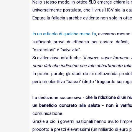
Nello stesso modo, in ottica 5LB emerge chiara la f
universalmente postulata, che il virus HCV sia la cau
Eppure la fallacia sarebbe evidente non solo in otti
In un articolo di qualche mese fa
, avevamo messo in
sufficienti prove di efficacia per essere defini
"miracolosi" e "salvavita".
Si evidenziava infatti che
"il nuovo super-farmaco f
sono dati che indichino che tale abbattimento rallen
In poche parole, gli studi clinici dell'azienda pr
però un obiettivo "basso" (detto "traguardo surrogat
La deduzione successiva -
che la riduzione di un m
un beneficio concreto alla salute - non è verif
comunicazione.
Grazie a ciò, i governi nazionali hanno avuto l'impr
prodotto a prezzi elevatissimi (un miliardo di euro per