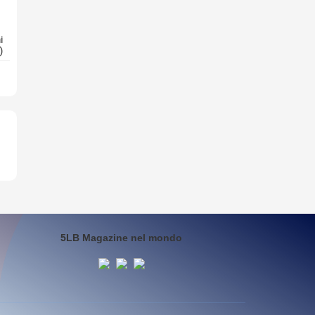
i
)
5LB Magazine nel mondo