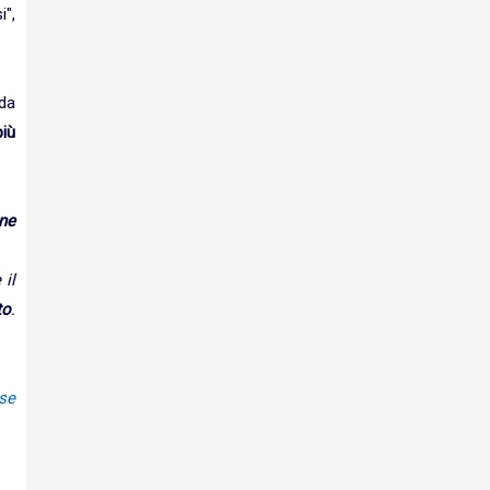
i",
 da
iù
one
il
to
.
se