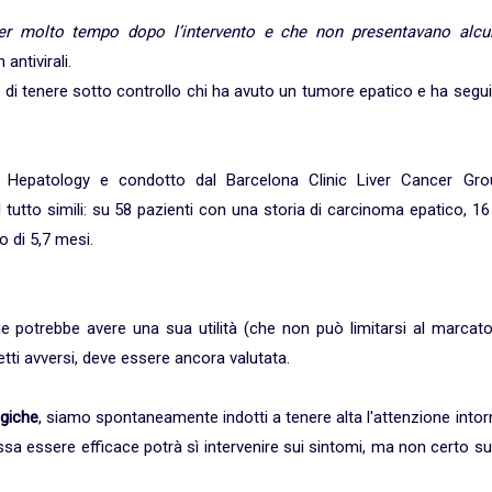
 per molto tempo dopo l’intervento e che non presentavano alcu
antivirali.
i, di tenere sotto controllo chi ha avuto un tumore epatico e ha segu
f Hepatology e condotto dal Barcelona Clinic Liver Cancer Gro
el tutto simili: su 58 pazienti con una storia di carcinoma epatico, 16 
 di 5,7 mesi.
e potrebbe avere una sua utilità (che non può limitarsi al marcato
etti avversi, deve essere ancora valutata.
ogiche
, siamo spontaneamente indotti a tenere alta l'attenzione into
a essere efficace potrà sì intervenire sui sintomi, ma non certo su