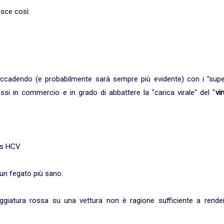
isce così:
accadendo (e probabilmente sarà sempre più evidente) con i "supe
ssi in commercio e in grado di abbattere la "carica virale" del "
vi
rus HCV
un fegato più sano.
eggiatura rossa su una vettura non è ragione sufficiente a render