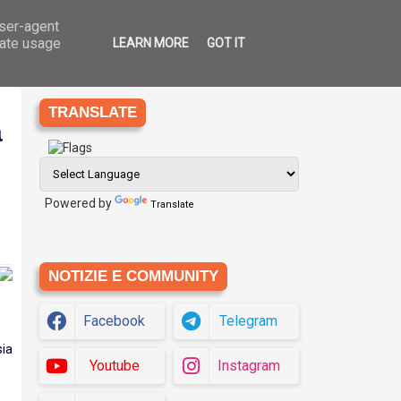
user-agent
Ago
8
che
Eziologia
Siti
Translate
2026
rate usage
LEARN MORE
GOT IT
TRANSLATE
a
Powered by
Translate
NOTIZIE E COMMUNITY
Facebook
Telegram
sia
Youtube
Instagram