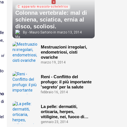
 ma
C: apparato muscolo-scheletrico
Colonna vertebrale: mal di
schiena, sciatica, ernia al
disco, scoliosi.
lle
Mauro Sartorio
marzo 13, 2014
e,
Mestruazioni irregolari,
endometriosi, cisti
 vi
ovariche
marzo 19, 2014
ndo
Reni - Conflitto del
profugo: il più importante
'segreto' per la salute
febbraio 16, 2014
ino
di
La pelle: dermatiti,
orticaria, herpes,
vitiligine, nei, fuoco di
del
Sant'Antonio ecc.
gennaio 23, 2014