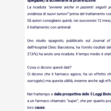
spiegabile) di accelerarne la proliferazione
.
La ricaduta
"avviene anche in pazienti seguiti
evidenza di nuovi tumori”
prima del trattamento con 
Gli autori consigliano quindi, nei successivi 12 mes
il trattamento con antivirali.
Uno studio spagnolo, pubblicato sul Journal o
dell’Hospital Clinic Barcelona, ha fornito risultati d
27,6%) ha avuto una ricaduta. Il tempo medio è stato
Cosa ci dicono questi dati?
Ci dicono che il farmaco agisce, ha un effetto ch
surrogato) ma questa utilità, insieme anche agli eff
Nel frattempo e
dalla prospettiva delle 5 Leggi Biol
a un farmaco chiamato "super", che per quanto poss
loro
cause.