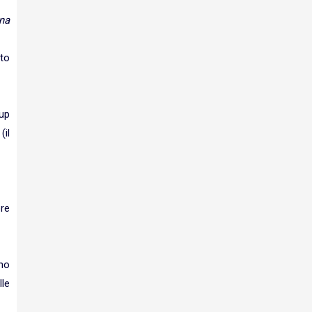
na
ito
up
(il
re
rno
lle