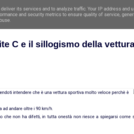
deliver its services and to analyze traffic. Your IP address and 
e
Premessa
Argomenti
Le 5 Leggi Biologi
ormance and security metrics to ensure quality of service, gene
abuse.
te C e il sillogismo della vettur
ndoti intendere che è una vettura sportiva molto veloce perchè è
a ad andare oltre i 90 km/h.
cato che non ha difetti, in tutta onestà non riesce a spiegarsi come 