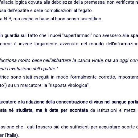
allacia logica dovuta alla debolezza della premessa, non verificata
sa dell'epatite e delle complicazioni al fegato.
ca 5LB, ma anche in base al buon senso scientifico.
 guardia sul fatto che i nuovi "superfarmaci" non avessero alle spa
ti, come è invece largamente avvenuto nel mondo dell'informazion
unziona molto bene nell'abbattere la carica virale, ma ad oggi non
ti l'evoluzione dell'epatite."
oduttrice sono stati eseguiti in modo formalmente corretto, imposta
o") su un marcatore: la "risposta virologica".
arcatore e la riduzione della concentrazione di virus nel sangue port
icata né studiata, ma è data per scontata
da istituzioni e mezzi 
essione che i dati fossero più che sufficienti per acquistare scorte 
 l'Italia).