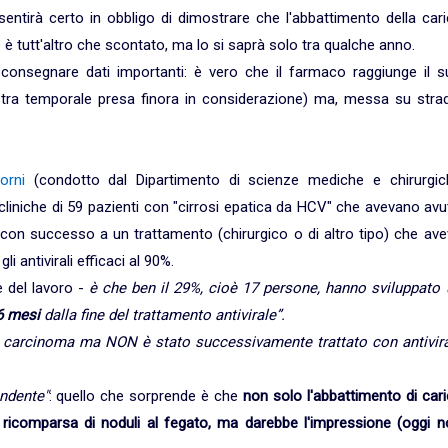
sentirà certo in obbligo di dimostrare che l'abbattimento della car
he è tutt'altro che scontato, ma lo si saprà solo tra qualche anno.
a consegnare dati importanti: è vero che il farmaco raggiunge il s
estra temporale presa finora in considerazione) ma, messa su strad
orni
(condotto dal Dipartimento di scienze mediche e chirurgic
le cliniche di 59 pazienti con "cirrosi epatica da HCV" che avevano av
 con successo a un trattamento (chirurgico o di altro tipo) che av
i antivirali efficaci al 90%.
 del lavoro -
è che ben il 29%, cioè 17 persone, hanno sviluppato 
6 mesi
dalla fine del trattamento antivirale”.
o carcinoma ma NON è stato successivamente trattato con antiviral
endente"
: quello che sorprende è che
non solo l'abbattimento di car
a ricomparsa di noduli al fegato, ma darebbe l'impressione (oggi n