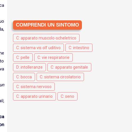
ica
uo
COMPRENDI UN SINTOMO
a,
C: apparato muscolo-scheletrico
C: sistema vis olf uditivo
C: intestino
he
C: pelle
C: vie respiratorie
uto
D: intolleranze
C: apparato genitale
eva
C: bocca
C: sistema circolatorio
un
C: sistema nervoso
C: apparato urinario
C: seno
i,
ica
on