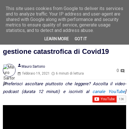
This site uses cookies from Google to deliver its services
Ago
7
and to analyze traffic. Your IP address and user-agent are
2026
shared with Google along with performance and security
metrics to ensure quality of service, generate usage
statistics, and to detect and address abuse.
LEARN MORE
GOT IT
Il ministero si rifà il trucco sulla
gestione catastrofica di Covid19
person
Mauro Sartorio
0
febbraio 19, 2021
6 minuti di lettura
[Preferisci ascoltare piuttosto che leggere? Ascolta il video-
podcast (durata 12 minuti) e iscriviti al
canale YouTube
]