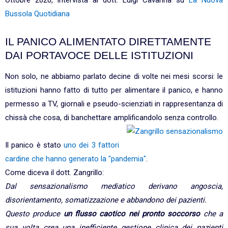
Ottobre 2020, intervista al dott. Luigi Cavanna su
La Nuova
Bussola Quotidiana
IL PANICO ALIMENTATO DIRETTAMENTE
DAI PORTAVOCE DELLE ISTITUZIONI
Non solo, ne abbiamo parlato decine di volte nei mesi scorsi: le
istituzioni hanno fatto di tutto per alimentare il panico, e hanno
permesso a TV, giornali e pseudo-scienziati in rappresentanza di
chissà che cosa, di banchettare amplificandolo senza controllo.
Il panico è stato
uno dei 3 fattori
cardine che hanno generato la "pandemia"
.
Come diceva il dott. Zangrillo:
Dal sensazionalismo mediatico derivano angoscia,
disorientamento, somatizzazione e abbandono dei pazienti.
Questo produce
un flusso caotico nei pronto soccorso
che a
sua volta crea una inefficiente gestione clinica dei pazienti