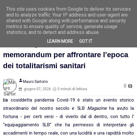
This site uses cookies from Google to deliver its services
Ago
7
and to analyze traffic. Your IP address and user-agent are
2026
shared with Google along with performance and security
metrics to ensure quality of service, generate usage
statistics, and to detect and address abuse.
LEARN MORE
GOT IT
La monografia su Covid-19,
memorandum per affrontare l'epoca
dei totalitarismi sanitari
person
Mauro Sartorio
0
giugno 07, 2026
5 minuti di lettura
La cosiddetta pandemia Covid-19 è stato un evento storico
straordinario del nostro secolo e 5LB
Magazine
ha avuto la
fortuna - per certi versi - di viverlo dal di dentro, con tutto l'
“equipaggiamento 5LB” che ha permesso di interpretare gli
accadimenti in tempo reale, con una lucidità e una rapidità molto