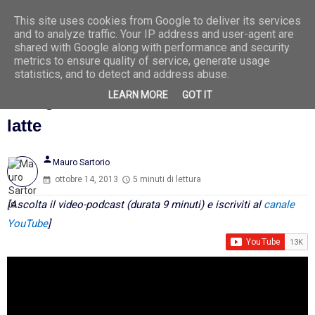
This site uses cookies from Google to deliver its services
Ago
6
and to analyze traffic. Your IP address and user-agent are
2026
shared with Google along with performance and security
metrics to ensure quality of service, generate usage
statistics, and to detect and address abuse.
LEARN MORE
GOT IT
Allergie e intolleranze alimentari - il
latte
person
Mauro Sartorio
ottobre 14, 2013
5 minuti di lettura
[Ascolta il video-podcast (durata 9 minuti) e iscriviti al
canale
YouTube
]