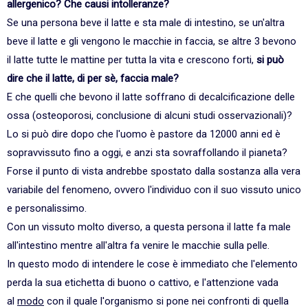
allergenico? Che causi intolleranze?
Se una persona beve il latte e sta male di intestino, se un'altra
beve il latte e gli vengono le macchie in faccia, se altre 3 bevono
il latte tutte le mattine per tutta la vita e crescono forti,
si può
dire che il latte, di per sè, faccia male?
E che quelli che bevono il latte soffrano di decalcificazione delle
ossa (osteoporosi, conclusione di alcuni studi osservazionali)?
Lo si può dire dopo che l'uomo è pastore da 12000 anni ed è
sopravvissuto fino a oggi, e anzi sta sovraffollando il pianeta?
Forse il punto di vista andrebbe spostato dalla sostanza alla vera
variabile del fenomeno, ovvero l'individuo con il suo vissuto unico
e personalissimo.
Con un vissuto molto diverso, a questa persona il latte fa male
all'intestino mentre all'altra fa venire le macchie sulla pelle.
In questo modo di intendere le cose è immediato che l'elemento
perda la sua etichetta di buono o cattivo, e l'attenzione vada
al
modo
con il quale l'organismo si pone nei confronti di quella