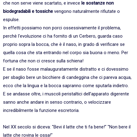
che non serve viene scartato, e invece
le sostanze non
biodegradabili e tossiche
vengono naturalmente rifiutate o
espulse.
In effetti possiamo non porci ossessivamente il problema,
perchè l'evoluzione ci ha fornito di un Cerbero, guarda caso
proprio sopra la bocca, che è il naso, in grado di verificare se
quella cosa che sta entrando nel corpo sia buona o meno. Per
fortuna che non ci cresce sulla schiena!
E se il naso fosse malauguratamente distratto e ci dovessimo
per sbaglio bere un bicchiere di candeggina che ci pareva acqua,
ecco che la lingua e la bocca sapranno come sputarla indietro.
E se andasse oltre, i muscoli peristaltici dell'apparato digerente
sanno anche andare in senso contrario, o velocizzare
incredibilmente la funzione escretoria.
Nel XX secolo si diceva: "Bevi il latte che ti fa bene!" "Non bere il
latte che rovina le ossa!"