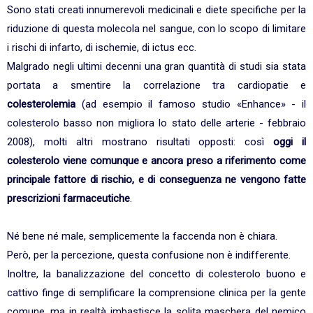
Sono stati creati innumerevoli medicinali e diete specifiche per la
riduzione di questa molecola nel sangue, con lo scopo di limitare
i rischi di infarto, di ischemie, di ictus ecc.
Malgrado negli ultimi decenni una gran quantità di studi sia stata
portata a smentire la correlazione tra cardiopatie e
colesterolemia
(ad esempio il famoso studio «Enhance» - il
colesterolo basso non migliora lo stato delle arterie - febbraio
2008), molti altri mostrano risultati opposti: così
oggi il
colesterolo viene comunque e ancora preso a riferimento come
principale fattore di rischio, e di conseguenza ne vengono fatte
prescrizioni farmaceutiche
.
Né bene né male, semplicemente la faccenda non è chiara.
Però, per la percezione, questa confusione non è indifferente.
Inoltre, la banalizzazione del concetto di colesterolo buono e
cattivo finge di semplificare la comprensione clinica per la gente
comune, ma in realtà imbastisce la solita maschera del nemico