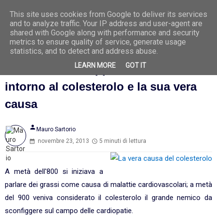
This site uses cookies from Google to deliver its services
Ago
9
and to analyze traffic. Your IP address and user-agent are
2026
shared with Google along with performance and security
metrics to ensure quality of service, generate usage
statistics, and to detect and address abuse.
LEARN MORE
GOT IT
La confusione opportunistica
intorno al colesterolo e la sua vera
causa
person
Mauro Sartorio
novembre 23, 2013
5 minuti di lettura
A metà dell'800 si iniziava a
parlare dei grassi come causa di malattie cardiovascolari; a metà
del 900 veniva considerato il colesterolo il grande nemico da
sconfiggere sul campo delle cardiopatie.