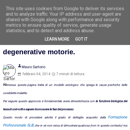
This site uses cookies from Google to deliver its services
Ago
7
and to analyze traffic. Your IP address and user-agent are
2026
shared with Google along with performance and security
metrics to ensure quality of service, generate usage
statistics, and to detect and address abuse.
LEARN MORE
GOT IT
La causa di sclerosi, autoimmuni e
degenerative motorie.
person
Mauro Sartorio
febbraio 04, 2014
7 minuti di lettura
Premessa: questa pagina tratta di un modello eziologico che spiega le cause psichiche delle
cosiddette malattie.
Per seguire questo approccio è fondamentale avere dimestichezza con
la funzione biologica dei
tessuti coinvolti e sapere riconoscere le fasi del processo
.
Formazione
Questo modo di procedere adotta il grado di dettaglio acquisito dalla
Professionale 5LB
, che in sè non cerca di dimostrare qualcosa (non in questo contesto) ma