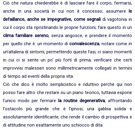
Ciò che natura chiederebbe è di lasciare fare il corpo; fermarsi,
anche in una società in cui non è concesso; assumere
le
defaillance, anche se impegnative, come segnali
di vagotonia in
cui il corpo sta ripristinando le proprie funzioni; fare questo in un
clima familiare sereno
, senza angosce, e prendere il momento
per quello che è: un momento di
convalescenza
; notare come in
un'altalena di sintomi, permettendo queste fasi, ci siano momenti
in cui ci si sente un po' più forti di prima; verificare che certi
improvvisi malesseri sono millimetricamente collegati in termini
di tempo ad eventi della propria vita.
Ciò che dico è molto semplicistico e riduttivo perchè qui non
posso fare altro che restare su un piano teorico, tuttavia espone
l'unico modo per fermare
la routine degenerativa
, affrontando
l'ostacolo più grande che è l'ipnosi, una gabbia solida e
assolutamente identificante, che rende il cambio di prospettiva e
di attitudine non esattamente uno schiocco di dita.