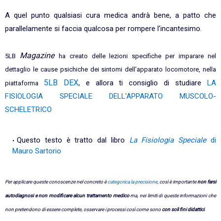
A quel punto qualsiasi cura medica andrà bene, a patto che
parallelamente si faccia qualcosa per rompere l'incantesimo.
Magazine
5LB
ha creato delle lezioni specifiche per imparare nel
dettaglio le cause psichiche dei sintomi dell'apparato locomotore, nella
5LB DEX
, e allora ti consiglio di studiare
LA
piattaforma
FISIOLOGIA SPECIALE DELL'APPARATO MUSCOLO-
SCHELETRICO
Questo testo è tratto dal libro
La Fisiologia Speciale
di
Mauro Sartorio
Per applicare queste conoscenze nel concreto è
categorica la precisione
, così è importante
non farsi
autodiagnosi e non modificare alcun trattamento medico
ma, nei limiti di queste informazioni che
non pretendono di essere complete, osservare i processi così come sono
con soli fini didattici
.