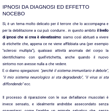
IPNOSI DA DIAGNOSI ED EFFETTO
NOCEBO
Sì, è un tema molto delicato per il terrore che lo accompagna e
per la debilitazione a cui può condurre... in questo ambito
il livello
di ipnosi che si crea è elevatissimo
: siamo così abituati a vivere
di etichette che, appena ce ne viene affibbiata una (per esempio
"sclerosi multipla"), qualsiasi attività anomala del corpo la
identifichiamo con quell'etichetta, anche quando il nuovo
sintomo non avesse nulla a che vedere.
E ci diamo spiegazioni:
"perchè il sistema immunitario è debole",
"il mio sistema neurologico si sta degradando", "il virus si sta
diffondendo"
ecc.
Il processo di riparazione con le sue defaillance muscolari è
invece sensato, e idealmente andrebbe assecondato senza
spaventarsi: come farebbe un animale selvatico che, senza