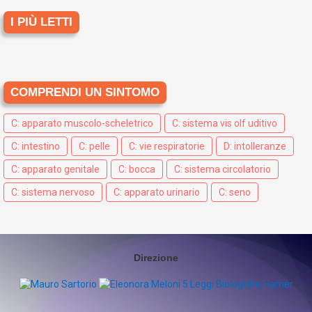
I PIÙ LETTI
COMPRENDI UN SINTOMO
C: apparato muscolo-scheletrico
C: sistema vis olf uditivo
C: intestino
C: pelle
C: vie respiratorie
D: intolleranze
C: apparato genitale
C: bocca
C: sistema circolatorio
C: sistema nervoso
C: apparato urinario
C: seno
Direzione