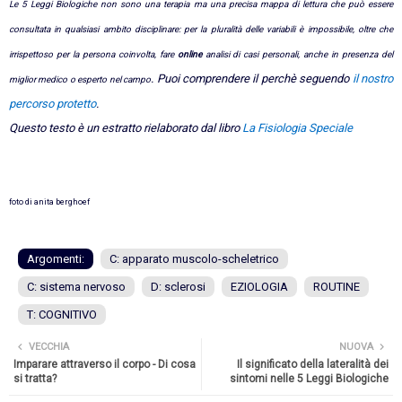
Le 5 Leggi Biologiche non sono una terapia ma una precisa mappa di lettura che può essere
consultata in qualsiasi ambito disciplinare: p
er la pluralità delle variabili è impossibile, oltre che
irrispettoso per la persona coinvolta
, fare
online
analisi di casi personali
, anche in presenza del
. Puoi comprendere il perchè seguendo
il nostro
miglior medico o
esperto nel campo
percorso protetto
.
Questo testo è un estratto rielaborato dal libro
La Fisiologia Speciale
foto di anita berghoef
Argomenti:
C: apparato muscolo-scheletrico
C: sistema nervoso
D: sclerosi
EZIOLOGIA
ROUTINE
T: COGNITIVO
VECCHIA
NUOVA
Imparare attraverso il corpo - Di cosa
Il significato della lateralità dei
si tratta?
sintomi nelle 5 Leggi Biologiche