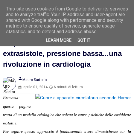
Ago
1
This site uses cookies from Google to deliver its services
202
0
and to analyze traffic. Your IP address and user-agent are
6
shared with Google along with performance and security
metrics to ensure quality of service, generate usage
statistics, and to detect and address abuse.
LEARN MORE
GOT IT
La psicosomatica del cuore: infarto,
extrasistole, pressione bassa...una
rivoluzione in cardiologia
person
Mauro Sartorio
aprile 01, 2014
6 minuti di lettura
Premessa:
questa pagina
tratta di un modello eziologico che spiega le cause psichiche delle cosiddette
malattie.
Per seguire questo approccio è fondamentale avere dimestichezza con
la