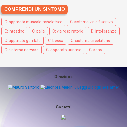
COMPRENDI UN SINTOMO
C: apparato muscolo-scheletrico
C: sistema vis olf uditivo
C: intestino
C: pelle
C: vie respiratorie
D: intolleranze
C: apparato genitale
C: bocca
C: sistema circolatorio
C: sistema nervoso
C: apparato urinario
C: seno
Direzione
Contatti