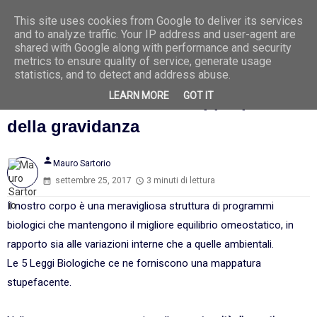
This site uses cookies from Google to deliver its services
Ago
6
and to analyze traffic. Your IP address and user-agent are
2026
shared with Google along with performance and security
metrics to ensure quality of service, generate usage
statistics, and to detect and address abuse.
LEARN MORE
GOT IT
La medicalizzazione si appropria
della gravidanza
person
Mauro Sartorio
settembre 25, 2017
3 minuti di lettura
Il nostro corpo è una meravigliosa struttura di programmi
biologici che mantengono il migliore equilibrio omeostatico, in
rapporto sia alle variazioni interne che a quelle ambientali.
Le 5 Leggi Biologiche ce ne forniscono una mappatura
stupefacente.