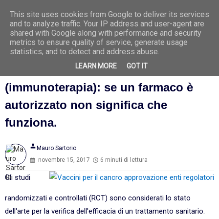
This site uses cookies from Google to deliver its services
Ago
7
and to analyze traffic. Your IP address and user-agent are
2026
shared with Google along with performance and security
metrics to ensure quality of service, generate usage
statistics, and to detect and address abuse.
LEARN MORE
GOT IT
Vaccini per il cancro
(immunoterapia): se un farmaco è
autorizzato non significa che
funziona.
person
Mauro Sartorio
novembre 15, 2017
6 minuti di lettura
Gli studi
randomizzati e controllati (RCT) sono considerati lo stato
dell'arte per la verifica dell'efficacia di un trattamento sanitario.