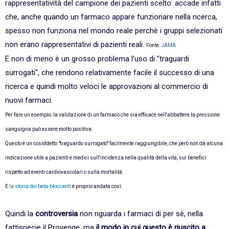
rappresentatività del campione dei pazienti scelto: accade infatti
che, anche quando un farmaco appare funzionare nella ricerca,
spesso non funziona nel mondo reale perchè i gruppi selezionati
non erano rappresentativi di pazienti reali.
Fonte:
JAMA
E non di meno è un grosso problema l'uso di "traguardi
surrogati", che rendono relativamente facile il successo di una
ricerca e quindi molto veloci le approvazioni al commercio di
nuovi farmaci.
Per fare un esempio: la valutazione di un farmaco che sia efficace nell'abbattere la pressione
sanguigna può essere molto positiva.
Questo è un cosiddetto "traguardo surrogato" facilmente raggiungibile, che però non dà alcuna
indicazione utile a pazienti e medici sull'incidenza nella qualità della vita, sui benefici
rispetto ad eventi cardiovascolari o sulla mortalità.
E
la storia dei beta-bloccanti
è proprio andata così.
Quindi la
controversia
non riguarda i farmaci di per sè, nella
fattispecie il Provenge, ma
il modo in cui questo è riuscito a