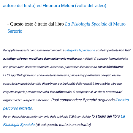
autore del testo) ed Eleonora Meloni (volto del video)
.
Questo testo è tratto dal libro
La Fisiologia Speciale
di Mauro
Sartorio
Per applicare queste conoscenze nel concreto è
categorica la precisione
, così è importante
non farsi
autodiagnosi e non modificare alcun trattamento medico
ma, nei limiti di queste informazioni che
non pretendono di essere complete, osservare i processi così come sono
con soli fini didattici
.
Le 5 Leggi Biologiche non sono una terapia ma una precisa mappa di lettura che può essere
consultata in qualsiasi ambito disciplinare: p
er la pluralità delle variabili è impossibile, oltre che
irrispettoso per la persona coinvolta
, fare
online
analisi di casi personali
, anche in presenza del
. Puoi comprendere il perchè seguendo
il nostro
miglior medico o
esperto nel campo
percorso protetto
.
lo studio del libro
La
Per un dettagliato approfondimento della eziologia 5LB è consigliato
Fisiologia Speciale
(di cui questo testo è un estratto)