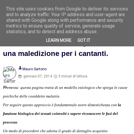
This site uses cookies from Google to deliver its services
Ago
8
and to analyze traffic. Your IP address and user-agent are
2026
shared with Google along with performance and security
metrics to ensure quality of service, generate usage
statistics, and to detect and address abuse.
LEARN MORE
GOT IT
La causa di tosse, laringite e afonia:
una maledizione per i cantanti.
person
Mauro Sartorio
gennaio 07, 2014
3 minuti di lettura
Premessa: questa pagina tratta di un modello eziologico che spiega le cause
psichiche delle cosiddette malattie.
Per seguire questo approccio è fondamentale avere dimestichezza con
la
funzione biologica dei tessuti coinvolti e sapere riconoscere le fasi del
processo
.
Un modo di procedere che adotta il grado di dettaglio acquisito