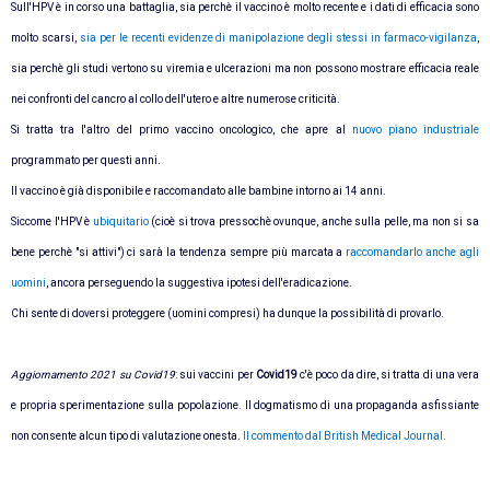
Sull'HPV è in corso una battaglia, sia perchè il vaccino è molto recente e i dati di efficacia sono
molto scarsi,
sia per le recenti evidenze di manipolazione degli stessi in farmaco-vigilanza
,
sia perchè gli studi vertono su viremia e ulcerazioni ma non possono mostrare efficacia reale
nei confronti del cancro al collo dell'utero e altre numerose criticità.
Si tratta tra l'altro del primo vaccino oncologico, che apre al
nuovo piano industriale
programmato per questi anni.
Il vaccino è già disponibile e raccomandato alle bambine intorno ai 14 anni.
Siccome l'HPV è
ubiquitario
(cioè si trova pressochè ovunque, anche sulla pelle, ma non si sa
bene perchè "si attivi") ci sarà la tendenza sempre più marcata a
raccomandarlo anche agli
uomini
, ancora perseguendo la suggestiva ipotesi dell'eradicazione.
Chi sente di doversi proteggere (uomini compresi) ha dunque la possibilità di provarlo.
Aggiornamento 2021 su Covid19
: sui vaccini per
Covid19
c'è poco da dire, si tratta di una vera
e propria sperimentazione sulla popolazione. Il dogmatismo di una propaganda asfissiante
non consente alcun tipo di valutazione onesta.
Il commento dal British Medical Journal
.