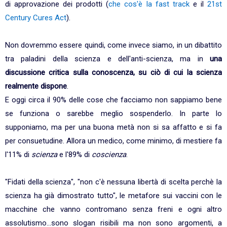
di approvazione dei prodotti (
che cos'è la fast track
e il
21st
Century Cures Act
).
Non dovremmo essere quindi, come invece siamo, in un dibattito
tra paladini della scienza e dell'anti-scienza, ma in
una
discussione critica sulla conoscenza, su ciò di cui la scienza
realmente dispone
.
E oggi circa il 90% delle cose che facciamo non sappiamo bene
se funziona o sarebbe meglio sospenderlo. In parte lo
supponiamo, ma per una buona metà non si sa affatto e si fa
per consuetudine. Allora un medico, come minimo, di mestiere fa
l'11% di
scienza
e l'89% di
coscienza
.
"Fidati della scienza", "non c'è nessuna libertà di scelta perchè la
scienza ha già dimostrato tutto", le metafore sui vaccini con le
macchine che vanno contromano senza freni e ogni altro
assolutismo...sono slogan risibili ma non sono argomenti, a