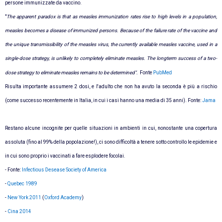
persone immunizzate da vaccino.
"
The apparent paradox is that as measles immunization rates rise to high levels in a population,
measles becomes a disease of immunized persons. Because of the failure rate of the vaccine and
the unique transmissibility of the measles virus, the currently available measles vaccine, used in a
single-dose strategy, is unlikely to completely eliminate measles. The longterm success of a two-
dose strategy to eliminate measles remains to be determined".
Fonte
PubMed
Risulta importante assumere 2 dosi, e l'adulto che non ha avuto la seconda è più a rischio
(come successo recentemente in Italia, in cui i casi hanno una media di 35 anni). Fonte:
Jama
Restano alcune incognite per quelle situazioni in ambienti in cui, nonostante una copertura
assoluta (fino al 99% della popolazione!), ci sono difficoltà a tenere sotto controllo le epidemie e
in cui sono proprio i vaccinati a fare esplodere focolai.
- Fonte:
Infectious Desease Society of America
-
Quebec 1989
-
New York 2011
(
Oxford Academy
)
-
Cina 2014