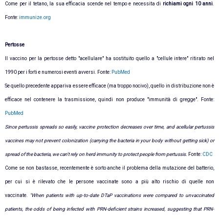
Come per il tetano, la sua efficacia scende nel tempo e necessita di
richiami ogni 10 anni
.
Fonte:
immunize.org
Pertosse
Il vaccino per la pertosse detto "acellulare" ha sostituito quello a "cellule intere" ritirato nel
1990 per i forti e numerosi eventi avversi. Fonte:
PubMed
Se quello precedente appariva essere efficace (ma troppo nocivo), quello in distribuzione non è
efficace nel contenere la trasmissione, quindi non produce "immunità di gregge". Fonte:
PubMed
Since pertussis spreads so easily, vaccine protection decreases over time, and acellular pertussis
vaccines may not prevent colonization (carrying the bacteria in your body without getting sick) or
spread of the bacteria, we can't rely on herd immunity to protect people from pertussis.
Fonte:
CDC
Come se non bastasse, recentemente è sorto anche il problema della mutazione del batterio,
per cui si è rilevato che le persone vaccinate sono a più alto rischio di quelle non
vaccinate.
"When patients with up-to-date DTaP vaccinations were compared to unvaccinated
patients, the odds of being infected with PRN-deficient strains increased, suggesting that PRN-