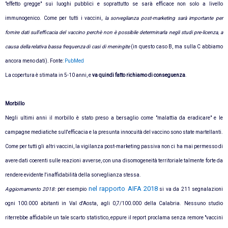
"effetto gregge" sui luoghi pubblici e soprattutto se sarà efficace non solo a livello
immunogenico. Come per tutti i vaccini,
la sorveglianza post-marketing sarà importante per
fornire dati sull'efficacia del vaccino perchè non è possibile determinarla negli studi pre-licenza, a
causa della relativa bassa frequenza di casi di meningite
(in questo caso B, ma sulla C abbiamo
ancora meno dati)
.
Fonte:
PubMed
La copertura è stimata in 5-10 anni, e
va quindi fatto richiamo di conseguenza
.
Morbillo
Negli ultimi anni il morbillo è stato preso a bersaglio come "malattia da eradicare" e le
campagne mediatiche sull'efficacia e la presunta innocuità del vaccino sono state martellanti.
Come per tutti gli altri vaccini, la vigilanza post-marketing passiva non ci ha mai permesso di
avere dati coerenti sulle reazioni avverse, con una disomogeneità territoriale talmente forte da
rendere evidente l'inaffidabilità della sorveglianza stessa.
nel rapporto AIFA 2018
Aggiornamento 2018:
per esempio
si va da 211 segnalazioni
ogni 100.000 abitanti in Val d'Aosta, agli 0,7/100.000 della Calabria. Nessuno studio
riterrebbe affidabile un tale scarto statistico, eppure il report proclama senza remore "vaccini