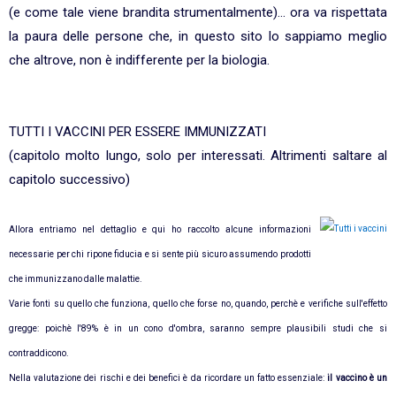
(e come tale viene brandita strumentalmente)... ora va rispettata
la paura delle persone che, in questo sito lo sappiamo meglio
che altrove, non è indifferente per la biologia.
TUTTI I VACCINI PER ESSERE IMMUNIZZATI
(capitolo molto lungo, solo per interessati. Altrimenti saltare al
capitolo successivo)
Allora entriamo nel dettaglio e qui ho raccolto alcune informazioni
necessarie per chi ripone fiducia e si sente più sicuro assumendo prodotti
che immunizzano dalle malattie.
Varie fonti su quello che funziona, quello che forse no, quando, perchè e verifiche sull'effetto
gregge: poichè l'89% è in un cono d'ombra, saranno sempre plausibili studi che si
contraddicono.
Nella valutazione dei rischi e dei benefici è da ricordare un fatto essenziale:
il vaccino è un