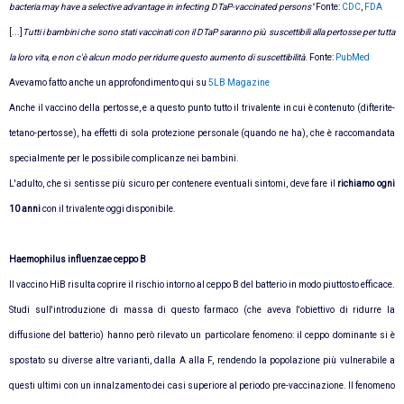
bacteria may have a selective advantage in infecting DTaP-vaccinated persons"
Fonte:
CDC
,
FDA
[...]
Tutti i bambini che sono stati vaccinati con il DTaP saranno più suscettibili alla pertosse per tutta
la loro vita, e non c'è alcun modo per ridurre questo aumento di suscettibilità
. Fonte:
PubMed
Avevamo fatto anche un approfondimento qui su
5LB Magazine
Anche il vaccino della pertosse, e a questo punto tutto il trivalente in cui è contenuto (difterite-
tetano-pertosse), ha effetti di sola protezione personale (quando ne ha), che è raccomandata
specialmente per le possibile complicanze nei bambini.
L'adulto, che si sentisse più sicuro per contenere eventuali sintomi, deve fare il
richiamo ogni
10 anni
con il trivalente oggi disponibile.
Haemophilus influenzae ceppo B
Il vaccino HiB risulta coprire il rischio intorno al ceppo B del batterio in modo piuttosto efficace.
Studi sull'introduzione di massa di questo farmaco (che aveva l'obiettivo di ridurre la
diffusione del batterio) hanno però rilevato un particolare fenomeno: il ceppo dominante si è
spostato su diverse altre varianti, dalla A alla F, rendendo la popolazione più vulnerabile a
questi ultimi con un innalzamento dei casi superiore al periodo pre-vaccinazione. Il fenomeno