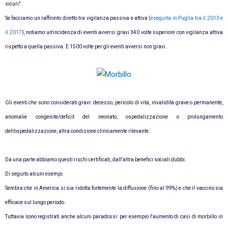
sicuri".
Se facciamo un raffronto diretto tra vigilanza passiva e attiva (
eseguita in Puglia tra il 2013 e
il 2017
), notiamo un'incidenza di eventi avversi gravi 340 volte superiore con vigilanza attiva
rispetto a quella passiva. E 1500 volte per gli eventi avversi non gravi.
Gli eventi che sono considerati gravi: decesso, pericolo di vita, invalidità grave o permanente,
anomalie congenite/deficit del neonato,
ospedalizzazione o prolungamento
dell’ospedalizzazione, altra condizione clinicamente rilevante.
Da una parte abbiamo questi rischi certificati, dall'altra benefici sociali dubbi.
Di seguito alcuni esempi.
Sembra che in America si sia ridotta fortemente la diffusione (fino al 99%) e che il vaccino sia
efficace sul lungo periodo.
Tuttavia sono registrati anche alcuni paradossi: per esempio l'aumento di casi di morbillo in