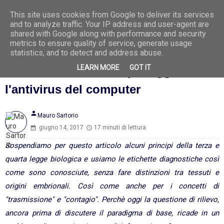
This site uses cookies from Google to deliver its services
Ago
9
and to analyze traffic. Your IP address and user-agent are
2026
shared with Google along with performance and security
metrics to ensure quality of service, generate usage
statistics, and to detect and address abuse.
LEARN MORE
GOT IT
Vaccìnati. E tieni sempre aggiornato
l'antivirus del computer
person
Mauro Sartorio
giugno 14, 2017
17 minuti di lettura
Sospendiamo per questo articolo alcuni principi della terza e
quarta legge biologica e usiamo le etichette diagnostiche così
come sono conosciute, senza fare distinzioni tra tessuti e
origini embrionali. Così come anche per i concetti di
"trasmissione" e "contagio".
Perchè oggi la questione di rilievo,
ancora prima di discutere il paradigma di base, ricade in un