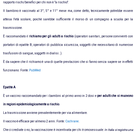
rapporto rischi/benefici per chi non è "a rischio".
Il bambino è vaccinato al 3°, 5° e 11° mese ma, come detto, tecnicamente potrebbe essere
attesa l'età scolare, poichè sarebbe sufficiente il morso di un compagno a scuola per la
trasmissione.
È raccomandato il
richiamo per gli adulti a rischio
(operatori sanitari, persone conviventi con
portatori di epatite B, operatori di pubblica sicurezza, soggetti che necessitano di numerose
trasfusioni di sangue, soggetti in dialisi..).
È da sapere che
il richiamo è una di quelle prestazioni che si fanno senza sapere se in effetti
funzionano
. Fonte:
PubMed
Epatite A
È un vaccino raccomandato per i bambini al primo anno in 2 dosi e
per adulti che si muovono
in regioni epidemiologicamente a rischio
.
La trasmissione avviene prevalentemente per via alimentare.
Il vaccino è efficace per almeno 2 anni. Fonte:
Cochrane
.
Che ci crediate o no, la vaccinazione è incentivata per chi è omosessuale:
In Italia si registra una