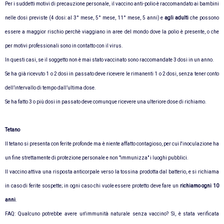
Per i suddetti motivi di precauzione personale, il vaccino anti-polio è raccomandato ai bambini
nelle dosi previste (4 dosi: al 3° mese, 5° mese, 11° mese, 5 anni) e
agli adulti
che possono
essere a maggior rischio perchè viaggiano in aree del mondo dove la polio è presente, o che
per motivi professionali sono in contatto con il virus.
In questi casi, se il soggetto non è mai stato vaccinato sono raccomandate 3 dosi in un anno.
Se ha già ricevuto 1 o 2 dosi in passato deve ricevere le rimanenti 1 o 2 dosi, senza tener conto
dell’intervallo di tempo dall’ultima dose.
Se ha fatto 3 o più dosi in passato deve comunque ricevere una ulteriore dose di richiamo.
Tetano
Il tetano si presenta con ferite profonde ma è niente affatto contagioso, per cui l'inoculazione ha
un fine strettamente di protezione personale e non "immunizza" i luoghi pubblici.
Il vaccino attiva una risposta anticorpale verso la tossina prodotta dal batterio, e si richiama
in caso di ferite sospette; in ogni caso chi vuole essere protetto deve fare un
richiamo ogni 10
anni
.
FAQ: Qualcuno potrebbe avere un'immunità naturale senza vaccino? Sì, è stata verificata