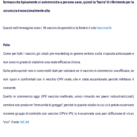
farmaco che tipicamente si somministra a persone sane, quindi la "barra" di riferimento per la
sicurezza è eccezionalmente alta
.
Questi nell'immagine sono i 18 vaccini disponibili e la fonte è il sito
VaccinarSì
.
Polio
Come per tutti i vaccini, gli studi pre-marketing in genere vertono sulla risposta anticorpale e
non sono in grado di stabilire una reale efficacia clinica.
Sulla polio quindi non ci sono molti dati per valutare se il vaccino in commercio sia efficace, se
non spuri e confrontati con il vecchio OPV orale, che è stato accantonato perchè infettava il
ricevente.
Quello in commercio oggi (IPV vaccino inattivato, unico rimasto nei paesi industrializzati)
sembra non produrre "immunità di gregge", perchè in questo studio in cui si è potuto osservare
insieme gruppi di controllo con vaccino OPV e IPV, si è osservata una pari diffusione di virus
"vivi". Fonte:
NEJM