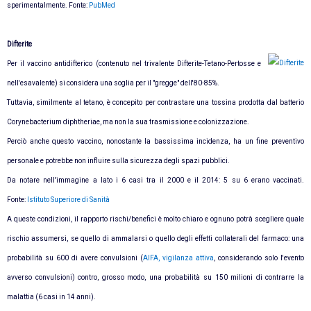
sperimentalmente. Fonte:
PubMed
Difterite
Per il vaccino antidifterico (contenuto nel trivalente Difterite-Tetano-Pertosse e
nell'esavalente) si considera una soglia per il "gregge" dell'80-85%.
Tuttavia, similmente al tetano, è concepito per contrastare una tossina prodotta dal batterio
Corynebacterium diphtheriae, ma non la sua trasmissione e colonizzazione.
Perciò anche questo vaccino, nonostante la bassissima incidenza, ha un fine preventivo
personale e potrebbe non influire sulla sicurezza degli spazi pubblici.
Da notare nell'immagine a lato i 6 casi tra il 2000 e il 2014: 5 su 6 erano vaccinati.
Fonte:
Istituto Superiore di Sanità
A queste condizioni,
il rapporto rischi/benefici è molto chiaro e ognuno potrà scegliere
quale
rischio assumersi, se quello di ammalarsi o quello degli effetti collaterali del farmaco: u
na
probabilità su 600 di avere convulsioni (
AIFA, vigilanza attiva
, considerando solo l'evento
avverso convulsioni) contro, grosso modo, una probabilità su 150 milioni di contrarre la
malattia (6 casi in 14 anni).