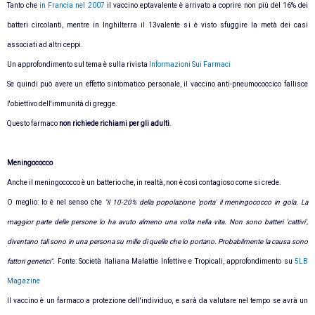
Tanto che
in Francia nel 2007
il vaccino eptavalente è arrivato a coprire non più del 16% dei
batteri circolanti, mentre in Inghilterra il 13valente si è visto sfuggire la metà dei casi
associati ad altri ceppi.
Un approfondimento sul tema è sulla rivista
Informazioni Sui Farmaci
Se quindi può avere un effetto sintomatico personale, il vaccino anti-pneumococcico fallisce
l'obiettivo dell'immunità di gregge.
Questo farmaco
non richiede richiami per gli adulti
.
Meningococco
Anche il meningococco è un batterio che, in realtà, non è così contagioso come si crede.
O meglio: lo è nel senso che
"il 10-20% della popolazione 'porta' il meningococco in gola. La
maggior parte delle persone lo ha avuto almeno una volta nella vita. Non sono batteri 'cattivi',
diventano tali sono in una persona su mille di quelle che lo portano. Probabilmente la causa sono
fattori genetici".
Fonte: Società Italiana Malattie Infettive e Tropicali, approfondimento su
5LB
Magazine
Il vaccino è un farmaco a protezione dell'individuo, e sarà da valutare nel tempo se avrà un