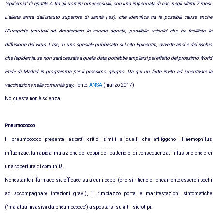
"epidemia" di epatite A tra gli uomini omosessuali, con una impennata di casi negli ultimi 7 mesi.
L'allerta arriva dall'Istituto superiore di sanità (Iss), che identifica tra le possibili cause anche
l'Europride tenutosi ad Amsterdam lo scorso agosto, possibile 'veicolo' che ha facilitato la
diffusione del virus. L'Iss, in uno speciale pubblicato sul sito Epicentro, avverte anche del rischio
che l'epidemia, se non sarà cessata a quella data, potrebbe ampliarsi per effetto del prossimo World
Pride di Madrid in programma per il prossimo giugno. Da qui un forte invito ad incentivare la
vaccinazione nella comunità gay.
Fonte:
ANSA
(marzo 2017)
No, questa non è scienza.
Pneumococco
Il pneumococco presenta aspetti critici simili a quelli che affliggono l'Haemophilus
influenzae: la rapida mutazione dei ceppi del batterio e, di conseguenza, l'illusione che crei
una copertura di comunità.
Nonostante il farmaco sia efficace su alcuni ceppi (che si ritiene erroneamente essere i pochi
ad accompagnare infezioni gravi), il rimpiazzo porta le manifestazioni sintomatiche
("malattia invasiva da pneumococco") a spostarsi su altri sierotipi.