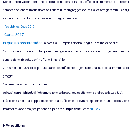
Nonostante il vaccino per il morbillo sia considerato tra i più efficaci, da numerosi dati recenti
sembra che, anche in questo caso, l' "immunità di gregge" non possa essere garantita. Anzi, i
vaccinati ridurrebbero la protezione di gregge generale:
-
Repubblica Ceca 2017
Corea 2017
-
In questo recente video
la dott.ssa Humpries riporta i segnali che indicano che:
1- i vaccinati riducono la protezione generale della popolazione, di generazione in
generazione, rispetto a chi ha "fatto" il morbillo;
2- neanche il 100% di copertura sarebbe sufficiente a generare una supposta immunità di
gregge;
3- i virus sarebbero in mutazione.
Ad oggi non è richiesto il richiamo
, anche se la dott.ssa sostiene che andrebbe fatto a tutti.
Il fatto che anche la doppia dose non sia sufficiente ad evitare epidemie in una popolazione
totalmente vaccinata, sta portando a parlare di
tripla dose
: Fonte
NEJM 2017
HPV - papilloma