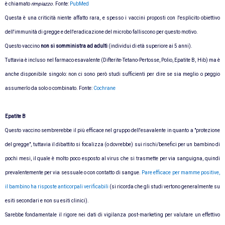
è chiamato
rimpiazzo
. Fonte:
PubMed
Questa è una criticità niente affatto rara, e spesso i vaccini proposti con l'esplicito obiettivo
dell'immunità di gregge e dell'eradicazione del microbo falliscono per questo motivo.
Questo vaccino
non si somministra ad adulti
(individui di età superiore ai 5 anni).
Tuttavia è incluso nel farmaco esavalente (Difterite-Tetano-Pertosse, Polio, Epatite B, Hib) ma è
anche disponibile singolo: non ci sono però studi sufficienti per dire se sia meglio o peggio
assumerlo da solo o combinato. Fonte:
Cochrane
Epatite B
Questo vaccino sembrerebbe il più efficace nel gruppo dell'esavalente in quanto a "protezione
del gregge", tuttavia il dibattito si focalizza (o dovrebbe) sui rischi/benefici per un bambino di
pochi mesi, il quale è molto poco esposto al virus che si trasmette per via sanguigna, quindi
prevalentemente per via sessuale o con contatto di sangue.
Pare efficace per mamme positive,
il bambino ha risposte anticorpali verificabili
(si ricorda che gli studi vertono generalmente su
esiti secondari e non su esiti clinici).
Sarebbe fondamentale il rigore nei dati di vigilanza post-marketing per valutare un effettivo