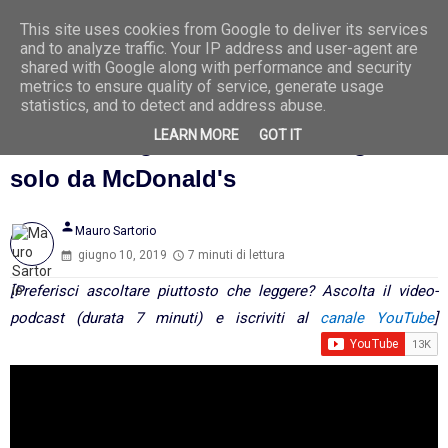
This site uses cookies from Google to deliver its services
Ago
8
and to analyze traffic. Your IP address and user-agent are
2026
shared with Google along with performance and security
metrics to ensure quality of service, generate usage
statistics, and to detect and address abuse.
LEARN MORE
GOT IT
Come dimagrire in salute mangiando
solo da McDonald's
person
Mauro Sartorio
giugno 10, 2019
7 minuti di lettura
[Preferisci ascoltare piuttosto che leggere? Ascolta il video-
podcast (durata 7 minuti) e iscriviti al
canale YouTube
]