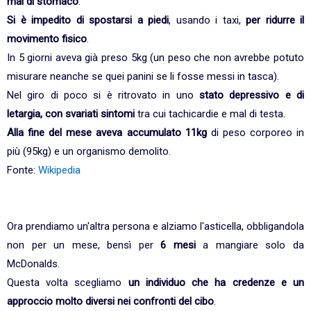
mal di stomaco
.
Si è impedito di spostarsi a piedi
, usando i taxi,
per ridurre il
movimento fisico
.
In 5 giorni aveva già preso 5kg (un peso che non avrebbe potuto
misurare neanche se quei panini se li fosse messi in tasca).
Nel giro di poco si è ritrovato in uno
stato depressivo e di
letargia, con svariati sintomi
tra cui tachicardie e mal di testa.
Alla fine del mese aveva accumulato 11kg
di peso corporeo in
più (95kg) e un organismo demolito.
Fonte:
Wikipedia
Ora prendiamo un'altra persona e alziamo l'asticella, obbligandola
non per un mese, bensì per
6 mesi
a mangiare solo da
McDonalds.
Questa volta scegliamo
un individuo che ha credenze e un
approccio molto diversi nei confronti del cibo
.