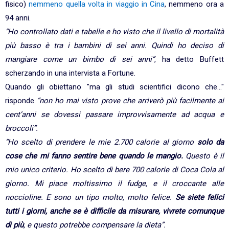
fisico)
nemmeno quella volta in viaggio in Cina
, nemmeno ora a
94 anni.
“Ho controllato dati e tabelle e ho visto che il livello di mortalità
più basso è tra i bambini di sei anni. Quindi ho deciso di
mangiare come un bimbo di sei anni”
, ha detto Buffett
scherzando in una intervista a Fortune.
Quando gli obiettano "ma gli studi scientifici dicono che..."
risponde
“non ho mai visto prove che arriverò più facilmente ai
cent’anni se dovessi passare improvvisamente ad acqua e
broccoli”.
“Ho scelto di prendere le mie 2.700 calorie al giorno
solo da
cose che mi fanno sentire bene quando le mangio.
Questo è il
mio unico criterio. Ho scelto di bere 700 calorie di Coca Cola al
giorno. Mi piace moltissimo il fudge, e il croccante alle
noccioline. E sono un tipo molto, molto felice.
Se siete felici
tutti i giorni, anche se è difficile da misurare, vivrete comunque
di più
, e questo potrebbe compensare la dieta”.