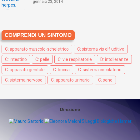
gennaio 23, 2014
COMPRENDI UN SINTOMO
C: apparato muscolo-scheletrico
C: sistema vis olf uditivo
C: intestino
C: pelle
C: vie respiratorie
D: intolleranze
C: apparato genitale
C: bocca
C: sistema circolatorio
C: sistema nervoso
C: apparato urinario
C: seno
Direzione