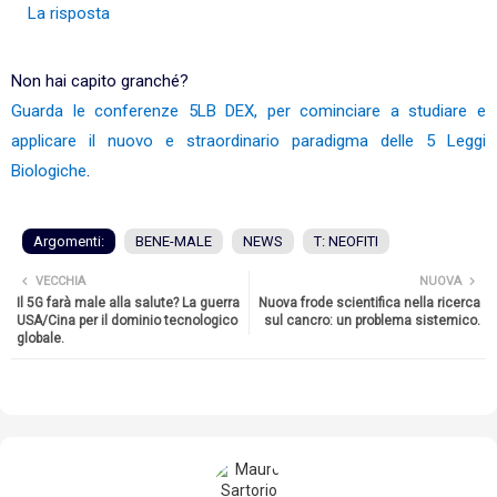
La risposta
Non hai capito granché?
Guarda le conferenze 5LB DEX, per cominciare a studiare e
applicare il nuovo e straordinario paradigma delle 5 Leggi
Biologiche
.
Argomenti:
BENE-MALE
NEWS
T: NEOFITI
VECCHIA
NUOVA
Il 5G farà male alla salute? La guerra
Nuova frode scientifica nella ricerca
USA/Cina per il dominio tecnologico
sul cancro: un problema sistemico.
globale.