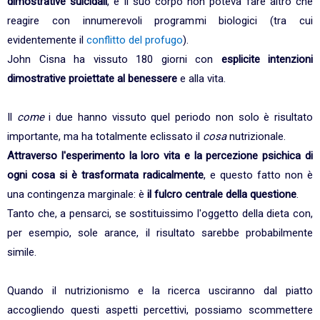
dimostrative suicidali
, e il suo corpo non poteva fare altro che
reagire con innumerevoli programmi biologici (tra cui
evidentemente il
conflitto del profugo
).
John Cisna ha vissuto 180 giorni con
esplicite intenzioni
dimostrative proiettate al benessere
e alla vita.
Il
come
i due hanno vissuto quel periodo non solo è risultato
importante, ma ha totalmente eclissato il
cosa
nutrizionale.
Attraverso l'esperimento la loro vita e la percezione psichica di
ogni cosa si è trasformata radicalmente
, e questo fatto non è
una contingenza marginale: è
il fulcro centrale della questione
.
Tanto che, a pensarci, se sostituissimo l'oggetto della dieta con,
per esempio, sole arance, il risultato sarebbe probabilmente
simile.
Quando il nutrizionismo e la ricerca usciranno dal piatto
accogliendo questi aspetti percettivi, possiamo scommettere