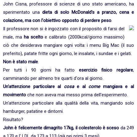
John Cisna, professore di scienze di uno stato americano, ha
sperimentato una
dieta di solo McDonald's a pranzo, cena e
colazione, ma con l'obiettivo opposto di perdere peso
.
Il professore non si è ingozzato con il proposito di farsi del
male, ma
ha scelto
e calibrato (2000kcal/giorno massimo)
ciò che desiderava mangiare ogni volta: i menu Big Mac (il suo
preferito), patate fritte ogni giorno, le insalate, i sundae e i gelati.
Non è stato male
.
Per tutti i 90 giorni ha fatto
esercizio fisico regolare
,
camminando per almeno tre quarti d'ora al giorno.
Un'attenzione particolare al
cosa
e al
come
mangiava e al
movimento
che non aveva mai messo prima dell'esperimento.
Un'attenzione particolare alla qualità della vita, mangiando solo
hamburger, patatine e dintorni.
Risultato?
John è felicemente dimagrito 17kg, il colesterolo è sceso
da 249
a 170 e l' LDL da 173 a 113 (già nei primi 3 mesi).