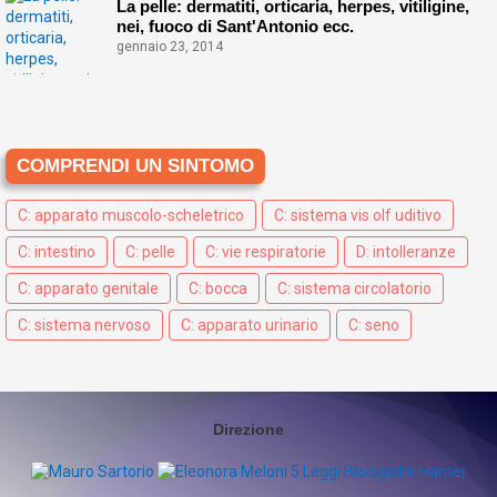
La pelle: dermatiti, orticaria, herpes, vitiligine,
nei, fuoco di Sant'Antonio ecc.
gennaio 23, 2014
COMPRENDI UN SINTOMO
C: apparato muscolo-scheletrico
C: sistema vis olf uditivo
C: intestino
C: pelle
C: vie respiratorie
D: intolleranze
C: apparato genitale
C: bocca
C: sistema circolatorio
C: sistema nervoso
C: apparato urinario
C: seno
Direzione