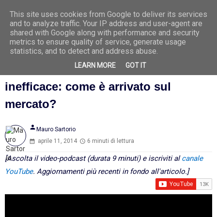
This site uses cookies from Google to deliver its services
Ago
7
and to analyze traffic. Your IP address and user-agent are
2026
shared with Google along with performance and security
metrics to ensure quality of service, generate usage
statistics, and to detect and address abuse.
LEARN MORE
GOT IT
Tamiflu, anti-influenzale tossico e
inefficace: come è arrivato sul
mercato?
person
Mauro Sartorio
aprile 11, 2014
6 minuti di lettura
[Ascolta il video-podcast (durata 9 minuti) e iscriviti al
canale
YouTube
. Aggiornamenti più recenti in fondo all'articolo.]