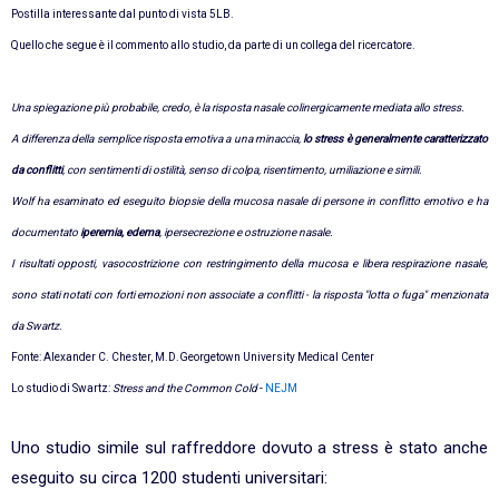
Postilla interessante dal punto di vista 5LB.
Quello che segue è il commento allo studio, da parte di un collega del ricercatore.
Una spiegazione più probabile, credo, è la risposta nasale colinergicamente mediata allo stress.
A differenza della semplice risposta emotiva a una minaccia,
lo stress è generalmente caratterizzato
da conflitti
, con sentimenti di ostilità, senso di colpa, risentimento, umiliazione e simili.
Wolf ha esaminato ed eseguito biopsie della mucosa nasale di persone in conflitto emotivo e ha
documentato
iperemia, edema
, ipersecrezione e ostruzione nasale.
I risultati opposti, vasocostrizione con restringimento della mucosa e libera respirazione nasale,
sono stati notati con forti emozioni non associate a conflitti - la risposta "lotta o fuga" menzionata
da Swartz.
Fonte: Alexander C. Chester, M.D.Georgetown University Medical Center
Lo studio di Swartz:
Stress and the Common Cold
-
NEJM
Uno studio simile sul raffreddore dovuto a stress è stato anche
eseguito su circa 1200 studenti universitari: