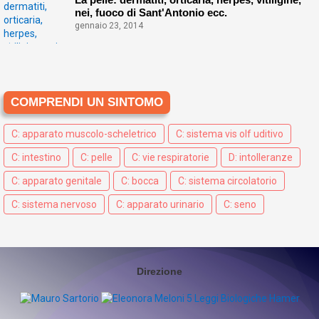
nei, fuoco di Sant'Antonio ecc.
gennaio 23, 2014
COMPRENDI UN SINTOMO
C: apparato muscolo-scheletrico
C: sistema vis olf uditivo
C: intestino
C: pelle
C: vie respiratorie
D: intolleranze
C: apparato genitale
C: bocca
C: sistema circolatorio
C: sistema nervoso
C: apparato urinario
C: seno
Direzione