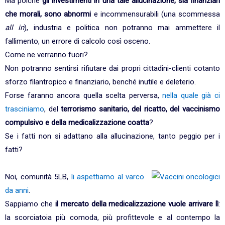
Ma poiché
gli investimenti in una tale allucinazione, sia finanziari
che morali, sono abnormi
e incommensurabili (una scommessa
all in
), industria e politica non potranno mai ammettere il
fallimento, un errore di calcolo così osceno.
Come ne verranno fuori?
Non potranno sentirsi rifiutare dai propri cittadini-clienti cotanto
sforzo filantropico e finanziario, benché inutile e deleterio.
Forse faranno ancora quella scelta perversa,
nella quale già ci
trasciniamo
, del
terrorismo sanitario, del ricatto, del vaccinismo
compulsivo e della medicalizzazione coatta
?
Se i fatti non si adattano alla allucinazione, tanto peggio per i
fatti?
Noi, comunità 5LB,
li aspettiamo al varco
da anni
.
Sappiamo che
il mercato della medicalizzazione vuole arrivare lì
:
la scorciatoia più comoda, più profittevole e al contempo la