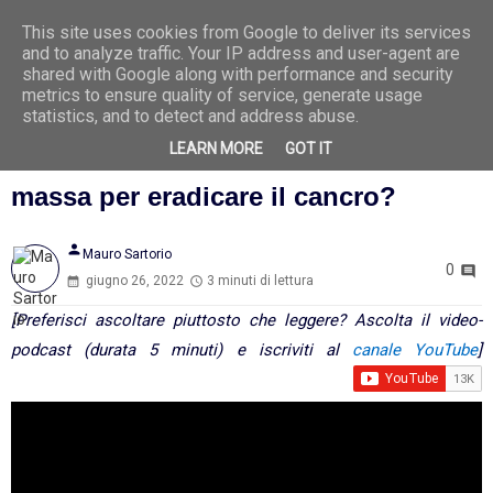
This site uses cookies from Google to deliver its services
Ago
8
and to analyze traffic. Your IP address and user-agent are
2026
shared with Google along with performance and security
metrics to ensure quality of service, generate usage
statistics, and to detect and address abuse.
LEARN MORE
GOT IT
L'era delle vaccinazioni coatte di
massa per eradicare il cancro?
person
Mauro Sartorio
0
giugno 26, 2022
3 minuti di lettura
[Preferisci ascoltare piuttosto che leggere? Ascolta il video-
podcast (durata 5 minuti) e iscriviti al
canale YouTube
]