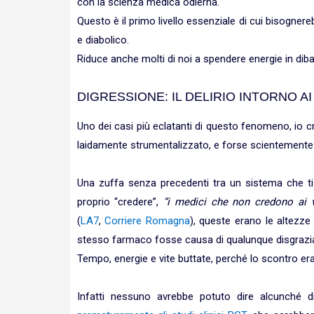
con la scienza medica odierna.
Questo è il primo livello essenziale di cui bisogne
e diabolico.
Riduce anche molti di noi a spendere energie in dibatt
DIGRESSIONE: IL DELIRIO INTORNO AI
Uno dei casi più eclatanti di questo fenomeno, io cr
laidamente strumentalizzato, e forse scientemente p
Una zuffa senza precedenti tra un sistema che ti
proprio “credere”,
“i medici che non credono ai 
(
LA7
,
Corriere Romagna
), queste erano le altezze 
stesso farmaco fosse causa di qualunque disgrazi
Tempo, energie e vite buttate, perché lo scontro er
Infatti nessuno avrebbe potuto dire alcunché d