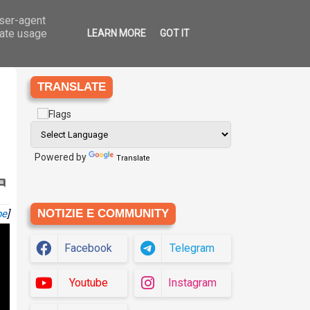
user-agent
Ago
7
che
Eziologia
Siti
Translate
2026
rate usage
LEARN MORE
GOT IT
TRANSLATE
Powered by
Translate
NOTIZIE E COMMUNITY
be
]
Facebook
Telegram
Youtube
Instagram