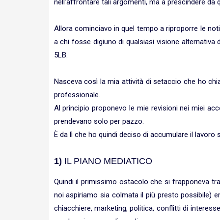
nell’affrontare tali argomenti, ma a prescindere da qu
Allora cominciavo in quel tempo a riproporre le no
a chi fosse digiuno di qualsiasi visione alternativa d
5LB.
Nasceva così la mia attività di setaccio che ho ch
professionale.
Al principio proponevo le mie revisioni nei miei ac
prendevano solo per pazzo.
È da lì che ho quindi deciso di accumulare il lavoro
1)
IL PIANO MEDIATICO
Quindi il primissimo ostacolo che si frapponeva tr
noi aspiriamo sia colmata il più presto possibile) 
chiacchiere, marketing, politica, conflitti di inte