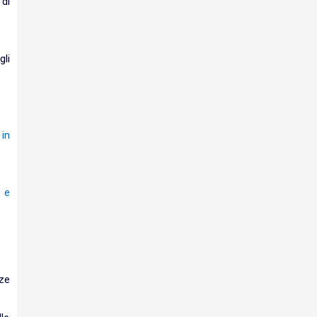
 di
gli
in
 e
ze