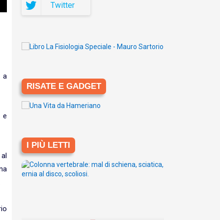
Twitter
 a
RISATE E GADGET
 e
I PIÙ LETTI
 al
una
.
io