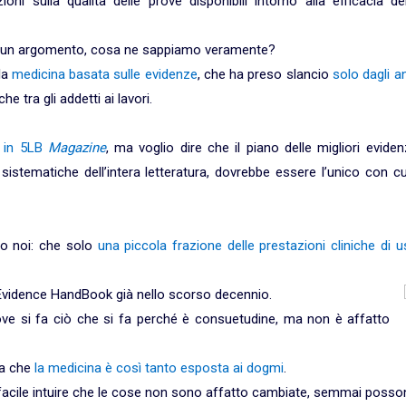
oni sulla qualità delle prove disponibili intorno alla efficacia de
o ad un argomento, cosa ne sappiamo veramente?
la
medicina basata sulle evidenze
, che ha preso slancio
solo dagli a
tra gli addetti ai lavori.
o in 5LB
Magazine
, ma voglio dire che il piano delle migliori evide
sistematiche dell’intera letteratura, dovrebbe essere l’unico con cu
o noi: che solo
una piccola frazione delle prestazioni cliniche di 
 Evidence HandBook già nello scorso decennio.
dove si fa ciò che si fa perché è consuetudine, ma non è affatto
ta che
la medicina è così tanto esposta ai dogmi
.
 è facile intuire che le cose non sono affatto cambiate, semmai poss