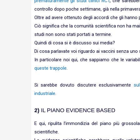
prematuramente gli studi clinici RCT
, che sarebber
controllo dopo poche settimane, già nella primaver
Oltre ad avere ottenuto degli accordi che gli han
Ciò significa che la comunità scientifica non ha mai
studi non sono stati portati a termine.
Quindi di cosa si è discusso sui media?
Di cosa parlavate voi riguardo ai vaccini senza uno
In particolare noi qui, che sappiamo che le variabi
queste trappole
.
Si sarebbe dovuto discutere esclusivamente
su
industriale
.
2)
IL PIANO EVIDENCE BASED
E qui, ripulita l’immondizia del piano più grosso
scientifiche.