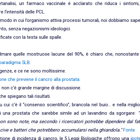
metanalisi, un farmaco vaccinale è acclarato che riduca i sintomi,
 l’intensità delle PCL.
 modo in cui l’organismo attiva processi tumorali, noi dobbiamo sap
nto, senza negazionismi ideologici.
cate con la testa sulle spalle.
olmare quelle mostruose lacune del 90%, è chiaro che, nonostante 
 paradigma 5LB
.
enze, e ce ne sono moltissime.
ne che previene il cancro alla prostata
.
, non c’è grande margine di discussione.
e spiegano tali risultati.
 cui c’è il “consenso scientifico”, brancola nel buio… e nella migli
le di una prostata che sarebbe simile ad un lavandino da sgorgare:
"
 non sono note, ma secondo i ricercatori potrebbe dipendere dal fa
ocive e batteri che potrebbero accumularsi nella ghiandola."
Fonte
zione di incidenza di cancro, le 5 Leggi Biologiche offrono una
ipot