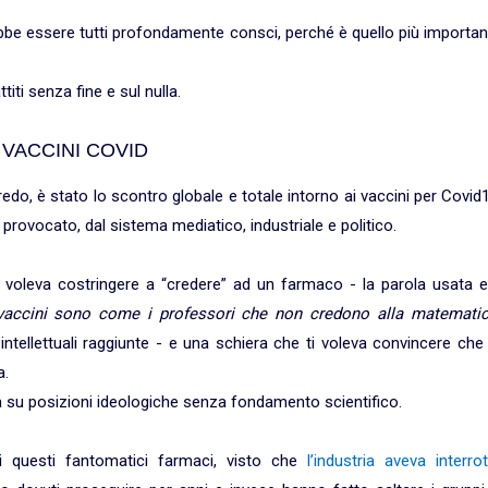
rebbe essere tutti profondamente consci, perché è quello più importa
iti senza fine e sul nulla.
 VACCINI COVID
edo, è stato lo scontro globale e totale intorno ai vaccini per Covid
rovocato, dal sistema mediatico, industriale e politico.
 voleva costringere a “credere” ad un farmaco - la parola usata e
vaccini sono come i professori che non credono alla matematic
intellettuali raggiunte - e una schiera che ti voleva convincere che
a.
a su posizioni ideologiche senza fondamento scientifico.
i questi fantomatici farmaci, visto che
l’industria aveva interro