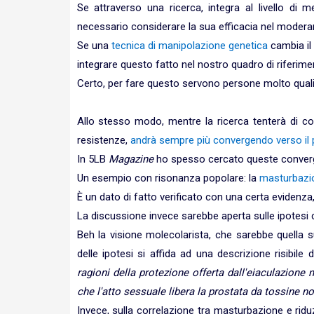
Se attraverso una ricerca, integra al livello di 
necessario considerare la sua efficacia nel moderare
Se una
tecnica di manipolazione genetica
cambia il
integrare questo fatto nel nostro quadro di riferime
Certo, per fare questo servono persone molto qualifi
Allo stesso modo, mentre la ricerca tenterà di c
resistenze,
andrà sempre più convergendo verso il
In 5LB
Magazine
ho spesso cercato queste converg
Un esempio con risonanza popolare: la
masturbazio
È un dato di fatto verificato con una certa evidenza
La discussione invece sarebbe aperta sulle ipotesi ch
Beh la visione molecolarista, che sarebbe quella su
delle ipotesi si affida ad una descrizione risibi
ragioni della protezione offerta dall'eiaculazione
che l'atto sessuale libera la prostata da tossine n
Invece, sulla correlazione tra masturbazione e ridu