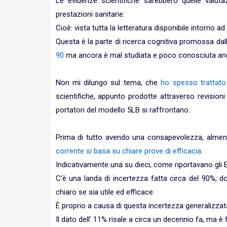
Le evidenze scientifiche sarebbero quelle valutazi
prestazioni sanitarie.
Cioè: vista tutta la letteratura disponibile intorn
Questa è la parte di ricerca cognitiva promossa dal
90
ma ancora è mal studiata e poco conosciuta anche 
Non mi dilungo sul tema, che
ho spesso trattat
scientifiche, appunto prodotte attraverso revisioni 
portatori del modello 5LB si raffrontano.
Prima di tutto avendo una consapevolezza, almen
corrente si basa su chiare prove di efficacia
.
Indicativamente una su dieci, come riportavano gli
C’è una landa di incertezza fatta circa del 90%, 
chiaro se sia utile ed efficace.
È proprio a causa di questa incertezza generalizza
Il dato dell’ 11% risale a circa un decennio fa, ma