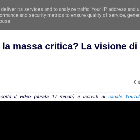
deliver its services and to analyze traffic. Your IP address and 
e
Premessa
Argomenti
Le 5 Leggi Biologi
ormance and security metrics to ensure quality of service, gene
abuse.
a massa critica? La visione di
0
scolta il video (durata 17 minuti) e iscriviti al
canale YouTu