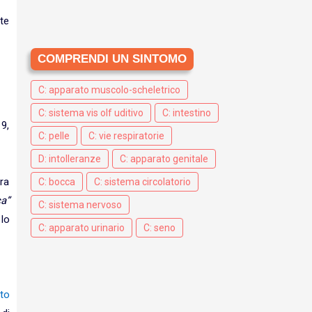
nte
COMPRENDI UN SINTOMO
C: apparato muscolo-scheletrico
C: sistema vis olf uditivo
C: intestino
19,
C: pelle
C: vie respiratorie
D: intolleranze
C: apparato genitale
ra
C: bocca
C: sistema circolatorio
a”
C: sistema nervoso
 lo
C: apparato urinario
C: seno
tto