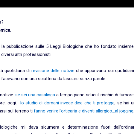
a?
emica.
, la pubblicazione sulle 5 Leggi Biologiche che ho fondato insieme
iversi altri professionisti.
tà quotidiana di
revisione delle notizie
che apparivano sui quotidiani
 lo facevano con una sciatteria da lasciare senza parole.
notizie:
se sei una casalinga
a tempo pieno riduci il rischio di tumore
cuore…oggi…
lo studio di domani invece dice che ti protegge
; se hai 
ssi sul terreno ti
fanno venire l’orticaria e diventi allergico…al jogging
logiche mi dava sicumera e determinazione fuori dall’ordinar